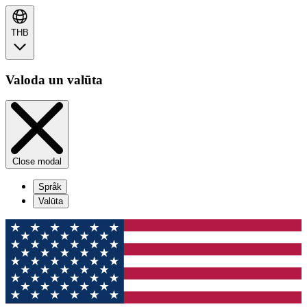
THB
Valoda un valūta
Close modal
Språk
Valūta