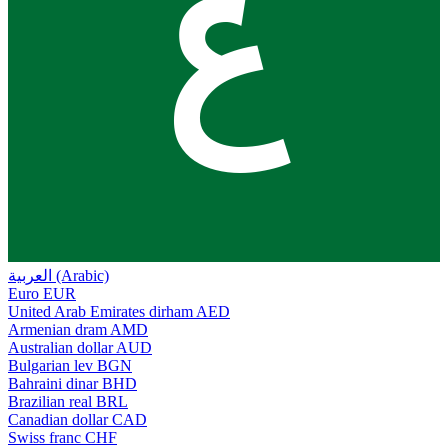
ع
العربية (Arabic)
Euro
EUR
United Arab Emirates dirham
AED
Armenian dram
AMD
Australian dollar
AUD
Bulgarian lev
BGN
Bahraini dinar
BHD
Brazilian real
BRL
Canadian dollar
CAD
Swiss franc
CHF