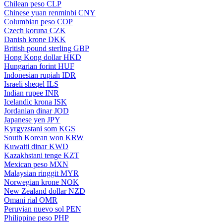
Chilean peso
CLP
Chinese yuan renminbi
CNY
Columbian peso
COP
Czech koruna
CZK
Danish krone
DKK
British pound sterling
GBP
Hong Kong dollar
HKD
Hungarian forint
HUF
Indonesian rupiah
IDR
Israeli sheqel
ILS
Indian rupee
INR
Icelandic krona
ISK
Jordanian dinar
JOD
Japanese yen
JPY
Kyrgyzstani som
KGS
South Korean won
KRW
Kuwaiti dinar
KWD
Kazakhstani tenge
KZT
Mexican peso
MXN
Malaysian ringgit
MYR
Norwegian krone
NOK
New Zealand dollar
NZD
Omani rial
OMR
Peruvian nuevo sol
PEN
Philippine peso
PHP