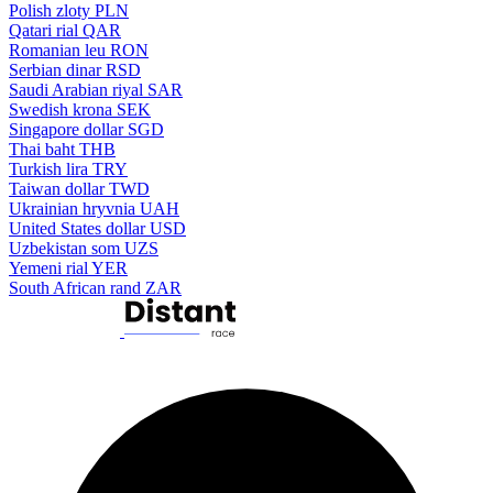
Polish zloty
PLN
Qatari rial
QAR
Romanian leu
RON
Serbian dinar
RSD
Saudi Arabian riyal
SAR
Swedish krona
SEK
Singapore dollar
SGD
Thai baht
THB
Turkish lira
TRY
Taiwan dollar
TWD
Ukrainian hryvnia
UAH
United States dollar
USD
Uzbekistan som
UZS
Yemeni rial
YER
South African rand
ZAR