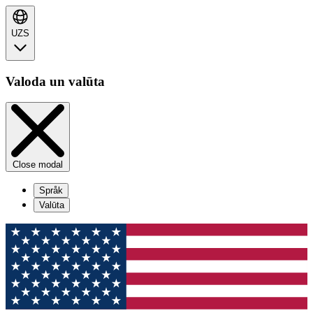
UZS
Valoda un valūta
Close modal
Språk
Valūta