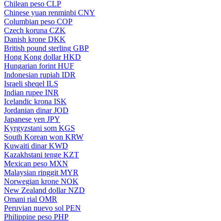
Chilean peso
CLP
Chinese yuan renminbi
CNY
Columbian peso
COP
Czech koruna
CZK
Danish krone
DKK
British pound sterling
GBP
Hong Kong dollar
HKD
Hungarian forint
HUF
Indonesian rupiah
IDR
Israeli sheqel
ILS
Indian rupee
INR
Icelandic krona
ISK
Jordanian dinar
JOD
Japanese yen
JPY
Kyrgyzstani som
KGS
South Korean won
KRW
Kuwaiti dinar
KWD
Kazakhstani tenge
KZT
Mexican peso
MXN
Malaysian ringgit
MYR
Norwegian krone
NOK
New Zealand dollar
NZD
Omani rial
OMR
Peruvian nuevo sol
PEN
Philippine peso
PHP