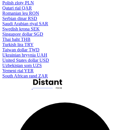
Polish zloty
PLN
Qatari rial
QAR
Romanian leu
RON
Serbian dinar
RSD
Saudi Arabian riyal
SAR
Swedish krona
SEK
Singapore dollar
SGD
Thai baht
THB
Turkish lira
TRY
Taiwan dollar
TWD
Ukrainian hryvnia
UAH
United States dollar
USD
Uzbekistan som
UZS
Yemeni rial
YER
South African rand
ZAR