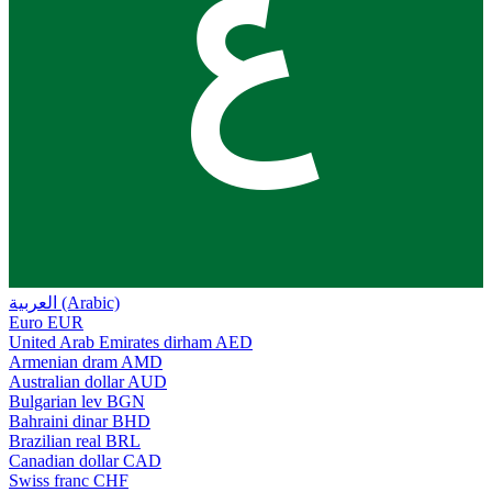
ع
العربية (Arabic)
Euro
EUR
United Arab Emirates dirham
AED
Armenian dram
AMD
Australian dollar
AUD
Bulgarian lev
BGN
Bahraini dinar
BHD
Brazilian real
BRL
Canadian dollar
CAD
Swiss franc
CHF