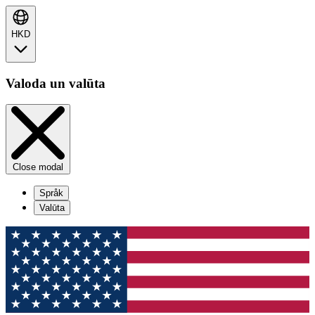
HKD
Valoda un valūta
Close modal
Språk
Valūta