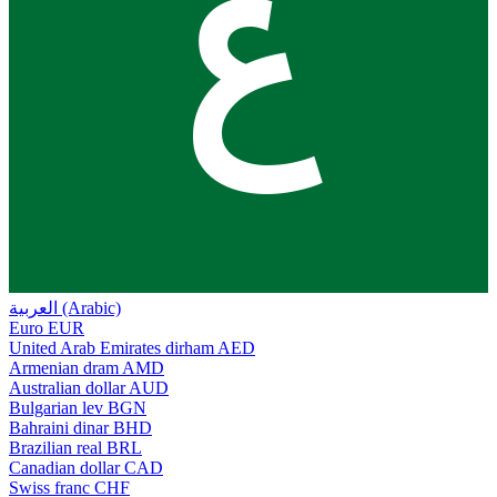
ع
العربية (Arabic)
Euro
EUR
United Arab Emirates dirham
AED
Armenian dram
AMD
Australian dollar
AUD
Bulgarian lev
BGN
Bahraini dinar
BHD
Brazilian real
BRL
Canadian dollar
CAD
Swiss franc
CHF