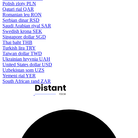
Polish zloty
PLN
Qatari rial
QAR
Romanian leu
RON
Serbian dinar
RSD
Saudi Arabian riyal
SAR
Swedish krona
SEK
Singapore dollar
SGD
Thai baht
THB
Turkish lira
TRY
Taiwan dollar
TWD
Ukrainian hryvnia
UAH
United States dollar
USD
Uzbekistan som
UZS
Yemeni rial
YER
South African rand
ZAR