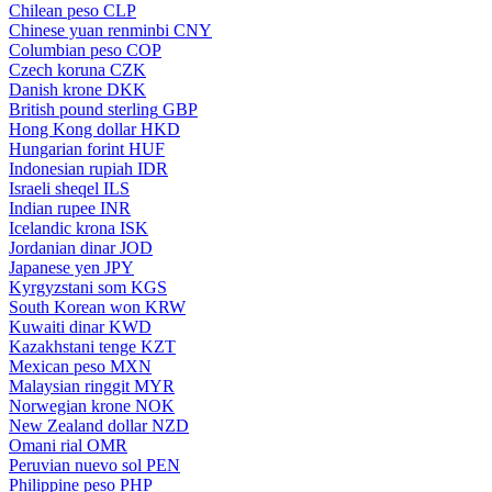
Chilean peso
CLP
Chinese yuan renminbi
CNY
Columbian peso
COP
Czech koruna
CZK
Danish krone
DKK
British pound sterling
GBP
Hong Kong dollar
HKD
Hungarian forint
HUF
Indonesian rupiah
IDR
Israeli sheqel
ILS
Indian rupee
INR
Icelandic krona
ISK
Jordanian dinar
JOD
Japanese yen
JPY
Kyrgyzstani som
KGS
South Korean won
KRW
Kuwaiti dinar
KWD
Kazakhstani tenge
KZT
Mexican peso
MXN
Malaysian ringgit
MYR
Norwegian krone
NOK
New Zealand dollar
NZD
Omani rial
OMR
Peruvian nuevo sol
PEN
Philippine peso
PHP