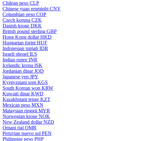
Chilean peso
CLP
Chinese yuan renminbi
CNY
Columbian peso
COP
Czech koruna
CZK
Danish krone
DKK
British pound sterling
GBP
Hong Kong dollar
HKD
Hungarian forint
HUF
Indonesian rupiah
IDR
Israeli sheqel
ILS
Indian rupee
INR
Icelandic krona
ISK
Jordanian dinar
JOD
Japanese yen
JPY
Kyrgyzstani som
KGS
South Korean won
KRW
Kuwaiti dinar
KWD
Kazakhstani tenge
KZT
Mexican peso
MXN
Malaysian ringgit
MYR
Norwegian krone
NOK
New Zealand dollar
NZD
Omani rial
OMR
Peruvian nuevo sol
PEN
Philippine peso
PHP