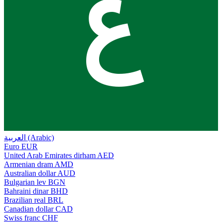
ع
العربية (Arabic)
Euro
EUR
United Arab Emirates dirham
AED
Armenian dram
AMD
Australian dollar
AUD
Bulgarian lev
BGN
Bahraini dinar
BHD
Brazilian real
BRL
Canadian dollar
CAD
Swiss franc
CHF