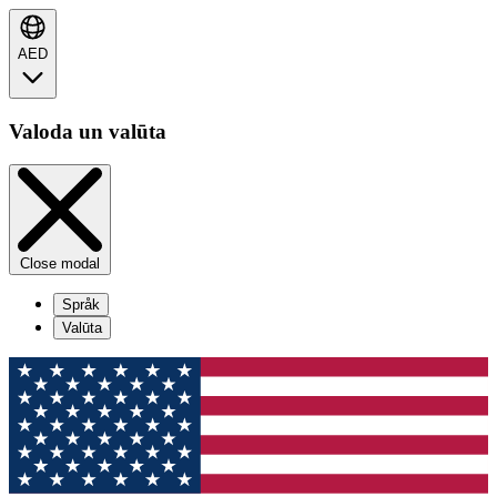
AED
Valoda un valūta
Close modal
Språk
Valūta