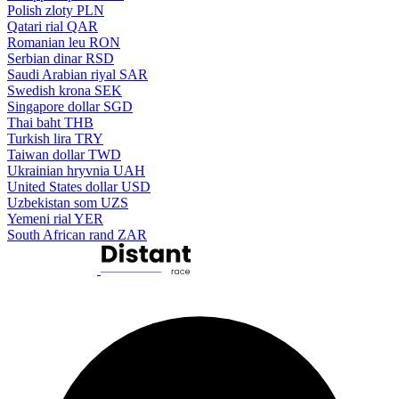
Polish zloty
PLN
Qatari rial
QAR
Romanian leu
RON
Serbian dinar
RSD
Saudi Arabian riyal
SAR
Swedish krona
SEK
Singapore dollar
SGD
Thai baht
THB
Turkish lira
TRY
Taiwan dollar
TWD
Ukrainian hryvnia
UAH
United States dollar
USD
Uzbekistan som
UZS
Yemeni rial
YER
South African rand
ZAR