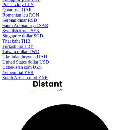
Polish zloty
PLN
Qatari rial
QAR
Romanian leu
RON
Serbian dinar
RSD
Saudi Arabian riyal
SAR
Swedish krona
SEK
Singapore dollar
SGD
Thai baht
THB
Turkish lira
TRY
Taiwan dollar
TWD
Ukrainian hryvnia
UAH
United States dollar
USD
Uzbekistan som
UZS
Yemeni rial
YER
South African rand
ZAR