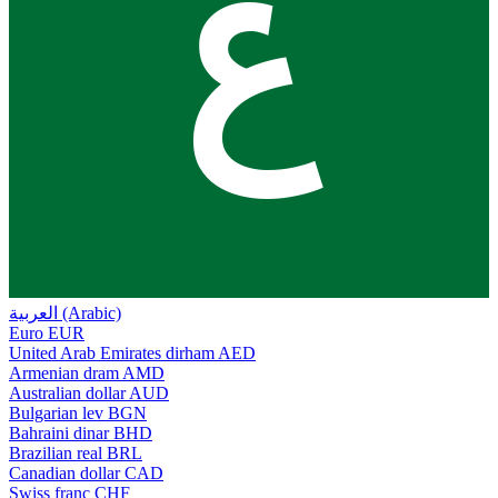
ع
العربية (Arabic)
Euro
EUR
United Arab Emirates dirham
AED
Armenian dram
AMD
Australian dollar
AUD
Bulgarian lev
BGN
Bahraini dinar
BHD
Brazilian real
BRL
Canadian dollar
CAD
Swiss franc
CHF