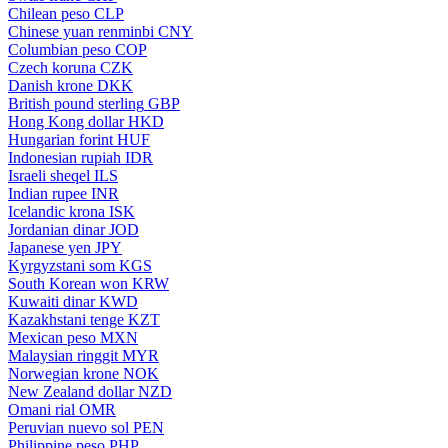
Chilean peso
CLP
Chinese yuan renminbi
CNY
Columbian peso
COP
Czech koruna
CZK
Danish krone
DKK
British pound sterling
GBP
Hong Kong dollar
HKD
Hungarian forint
HUF
Indonesian rupiah
IDR
Israeli sheqel
ILS
Indian rupee
INR
Icelandic krona
ISK
Jordanian dinar
JOD
Japanese yen
JPY
Kyrgyzstani som
KGS
South Korean won
KRW
Kuwaiti dinar
KWD
Kazakhstani tenge
KZT
Mexican peso
MXN
Malaysian ringgit
MYR
Norwegian krone
NOK
New Zealand dollar
NZD
Omani rial
OMR
Peruvian nuevo sol
PEN
Philippine peso
PHP