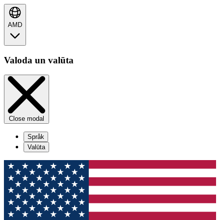
AMD
Valoda un valūta
Close modal
Språk
Valūta