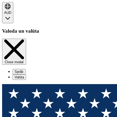
AUD
Valoda un valūta
Close modal
Språk
Valūta