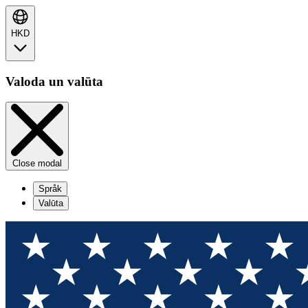
HKD
Valoda un valūta
Close modal
Språk
Valūta