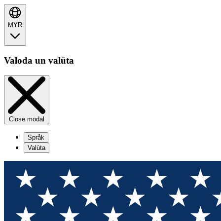
MYR
Valoda un valūta
Close modal
Språk
Valūta