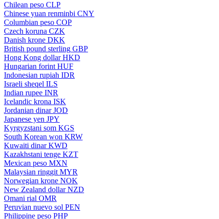
Chilean peso
CLP
Chinese yuan renminbi
CNY
Columbian peso
COP
Czech koruna
CZK
Danish krone
DKK
British pound sterling
GBP
Hong Kong dollar
HKD
Hungarian forint
HUF
Indonesian rupiah
IDR
Israeli sheqel
ILS
Indian rupee
INR
Icelandic krona
ISK
Jordanian dinar
JOD
Japanese yen
JPY
Kyrgyzstani som
KGS
South Korean won
KRW
Kuwaiti dinar
KWD
Kazakhstani tenge
KZT
Mexican peso
MXN
Malaysian ringgit
MYR
Norwegian krone
NOK
New Zealand dollar
NZD
Omani rial
OMR
Peruvian nuevo sol
PEN
Philippine peso
PHP