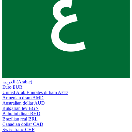
ع
العربية (Arabic)
Euro
EUR
United Arab Emirates dirham
AED
Armenian dram
AMD
Australian dollar
AUD
Bulgarian lev
BGN
Bahraini dinar
BHD
Brazilian real
BRL
Canadian dollar
CAD
Swiss franc
CHF