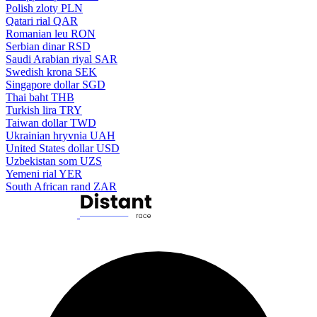
Polish zloty
PLN
Qatari rial
QAR
Romanian leu
RON
Serbian dinar
RSD
Saudi Arabian riyal
SAR
Swedish krona
SEK
Singapore dollar
SGD
Thai baht
THB
Turkish lira
TRY
Taiwan dollar
TWD
Ukrainian hryvnia
UAH
United States dollar
USD
Uzbekistan som
UZS
Yemeni rial
YER
South African rand
ZAR