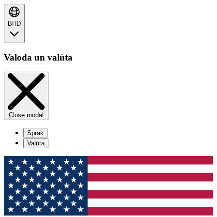
BHD
Valoda un valūta
Close modal
Språk
Valūta