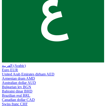
ع
العربية (Arabic)
Euro
EUR
United Arab Emirates dirham
AED
Armenian dram
AMD
Australian dollar
AUD
Bulgarian lev
BGN
Bahraini dinar
BHD
Brazilian real
BRL
Canadian dollar
CAD
Swiss franc
CHF