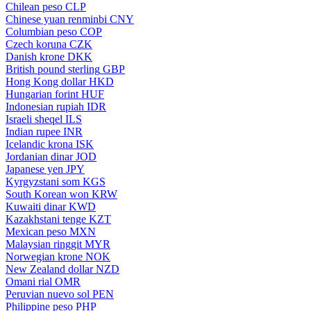
Chilean peso
CLP
Chinese yuan renminbi
CNY
Columbian peso
COP
Czech koruna
CZK
Danish krone
DKK
British pound sterling
GBP
Hong Kong dollar
HKD
Hungarian forint
HUF
Indonesian rupiah
IDR
Israeli sheqel
ILS
Indian rupee
INR
Icelandic krona
ISK
Jordanian dinar
JOD
Japanese yen
JPY
Kyrgyzstani som
KGS
South Korean won
KRW
Kuwaiti dinar
KWD
Kazakhstani tenge
KZT
Mexican peso
MXN
Malaysian ringgit
MYR
Norwegian krone
NOK
New Zealand dollar
NZD
Omani rial
OMR
Peruvian nuevo sol
PEN
Philippine peso
PHP