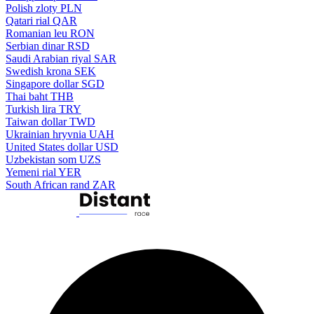
Polish zloty
PLN
Qatari rial
QAR
Romanian leu
RON
Serbian dinar
RSD
Saudi Arabian riyal
SAR
Swedish krona
SEK
Singapore dollar
SGD
Thai baht
THB
Turkish lira
TRY
Taiwan dollar
TWD
Ukrainian hryvnia
UAH
United States dollar
USD
Uzbekistan som
UZS
Yemeni rial
YER
South African rand
ZAR