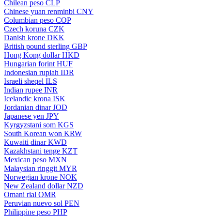
Chilean peso
CLP
Chinese yuan renminbi
CNY
Columbian peso
COP
Czech koruna
CZK
Danish krone
DKK
British pound sterling
GBP
Hong Kong dollar
HKD
Hungarian forint
HUF
Indonesian rupiah
IDR
Israeli sheqel
ILS
Indian rupee
INR
Icelandic krona
ISK
Jordanian dinar
JOD
Japanese yen
JPY
Kyrgyzstani som
KGS
South Korean won
KRW
Kuwaiti dinar
KWD
Kazakhstani tenge
KZT
Mexican peso
MXN
Malaysian ringgit
MYR
Norwegian krone
NOK
New Zealand dollar
NZD
Omani rial
OMR
Peruvian nuevo sol
PEN
Philippine peso
PHP