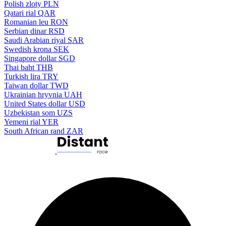
Polish zloty
PLN
Qatari rial
QAR
Romanian leu
RON
Serbian dinar
RSD
Saudi Arabian riyal
SAR
Swedish krona
SEK
Singapore dollar
SGD
Thai baht
THB
Turkish lira
TRY
Taiwan dollar
TWD
Ukrainian hryvnia
UAH
United States dollar
USD
Uzbekistan som
UZS
Yemeni rial
YER
South African rand
ZAR