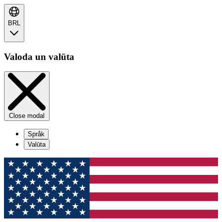
BRL
Valoda un valūta
Close modal
Språk
Valūta