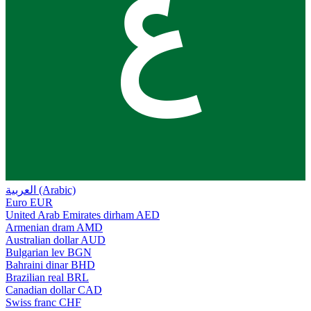
ع
العربية (Arabic)
Euro
EUR
United Arab Emirates dirham
AED
Armenian dram
AMD
Australian dollar
AUD
Bulgarian lev
BGN
Bahraini dinar
BHD
Brazilian real
BRL
Canadian dollar
CAD
Swiss franc
CHF