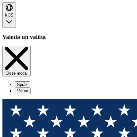
KGS
Valoda un valūta
Close modal
Språk
Valūta