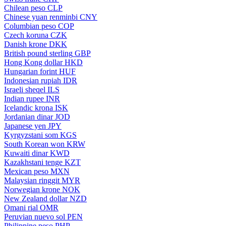
Chilean peso
CLP
Chinese yuan renminbi
CNY
Columbian peso
COP
Czech koruna
CZK
Danish krone
DKK
British pound sterling
GBP
Hong Kong dollar
HKD
Hungarian forint
HUF
Indonesian rupiah
IDR
Israeli sheqel
ILS
Indian rupee
INR
Icelandic krona
ISK
Jordanian dinar
JOD
Japanese yen
JPY
Kyrgyzstani som
KGS
South Korean won
KRW
Kuwaiti dinar
KWD
Kazakhstani tenge
KZT
Mexican peso
MXN
Malaysian ringgit
MYR
Norwegian krone
NOK
New Zealand dollar
NZD
Omani rial
OMR
Peruvian nuevo sol
PEN
Philippine peso
PHP