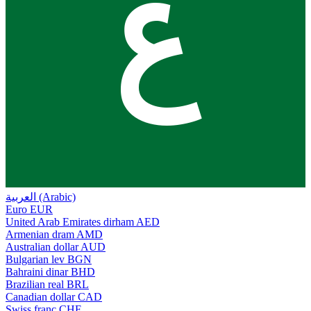
ع
العربية (Arabic)
Euro
EUR
United Arab Emirates dirham
AED
Armenian dram
AMD
Australian dollar
AUD
Bulgarian lev
BGN
Bahraini dinar
BHD
Brazilian real
BRL
Canadian dollar
CAD
Swiss franc
CHF