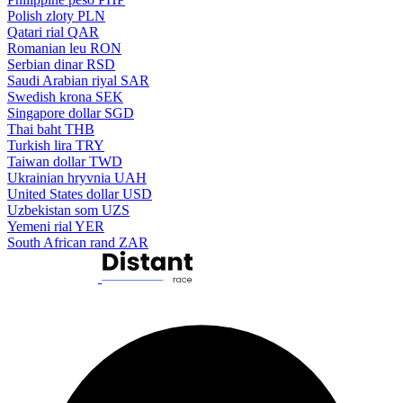
Polish zloty
PLN
Qatari rial
QAR
Romanian leu
RON
Serbian dinar
RSD
Saudi Arabian riyal
SAR
Swedish krona
SEK
Singapore dollar
SGD
Thai baht
THB
Turkish lira
TRY
Taiwan dollar
TWD
Ukrainian hryvnia
UAH
United States dollar
USD
Uzbekistan som
UZS
Yemeni rial
YER
South African rand
ZAR