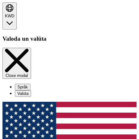
KWD
Valoda un valūta
Close modal
Språk
Valūta