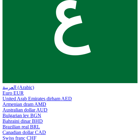
ع
العربية (Arabic)
Euro
EUR
United Arab Emirates dirham
AED
Armenian dram
AMD
Australian dollar
AUD
Bulgarian lev
BGN
Bahraini dinar
BHD
Brazilian real
BRL
Canadian dollar
CAD
Swiss franc
CHF