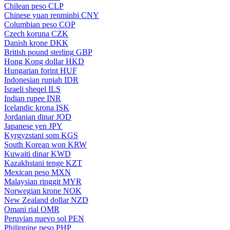
Chilean peso
CLP
Chinese yuan renminbi
CNY
Columbian peso
COP
Czech koruna
CZK
Danish krone
DKK
British pound sterling
GBP
Hong Kong dollar
HKD
Hungarian forint
HUF
Indonesian rupiah
IDR
Israeli sheqel
ILS
Indian rupee
INR
Icelandic krona
ISK
Jordanian dinar
JOD
Japanese yen
JPY
Kyrgyzstani som
KGS
South Korean won
KRW
Kuwaiti dinar
KWD
Kazakhstani tenge
KZT
Mexican peso
MXN
Malaysian ringgit
MYR
Norwegian krone
NOK
New Zealand dollar
NZD
Omani rial
OMR
Peruvian nuevo sol
PEN
Philippine peso
PHP