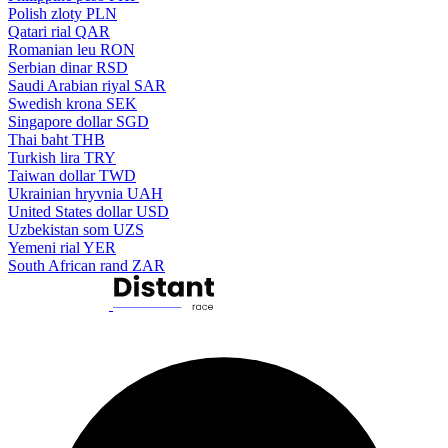
Polish zloty
PLN
Qatari rial
QAR
Romanian leu
RON
Serbian dinar
RSD
Saudi Arabian riyal
SAR
Swedish krona
SEK
Singapore dollar
SGD
Thai baht
THB
Turkish lira
TRY
Taiwan dollar
TWD
Ukrainian hryvnia
UAH
United States dollar
USD
Uzbekistan som
UZS
Yemeni rial
YER
South African rand
ZAR