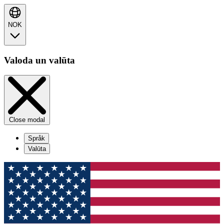
NOK
Valoda un valūta
Close modal
Språk
Valūta