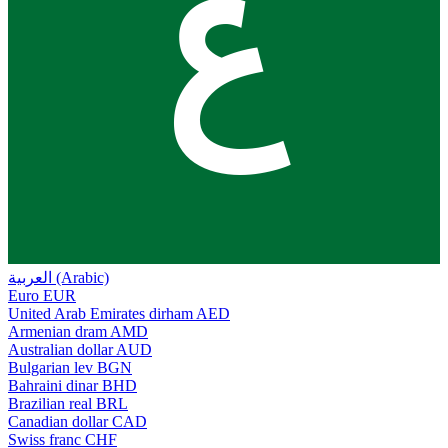
ع
العربية (Arabic)
Euro
EUR
United Arab Emirates dirham
AED
Armenian dram
AMD
Australian dollar
AUD
Bulgarian lev
BGN
Bahraini dinar
BHD
Brazilian real
BRL
Canadian dollar
CAD
Swiss franc
CHF