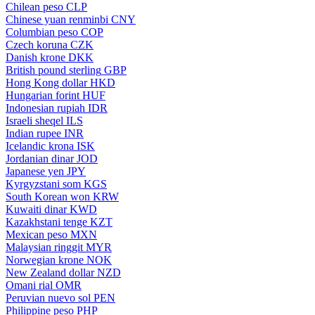
Chilean peso
CLP
Chinese yuan renminbi
CNY
Columbian peso
COP
Czech koruna
CZK
Danish krone
DKK
British pound sterling
GBP
Hong Kong dollar
HKD
Hungarian forint
HUF
Indonesian rupiah
IDR
Israeli sheqel
ILS
Indian rupee
INR
Icelandic krona
ISK
Jordanian dinar
JOD
Japanese yen
JPY
Kyrgyzstani som
KGS
South Korean won
KRW
Kuwaiti dinar
KWD
Kazakhstani tenge
KZT
Mexican peso
MXN
Malaysian ringgit
MYR
Norwegian krone
NOK
New Zealand dollar
NZD
Omani rial
OMR
Peruvian nuevo sol
PEN
Philippine peso
PHP