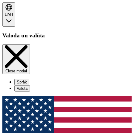
UAH
Valoda un valūta
Close modal
Språk
Valūta