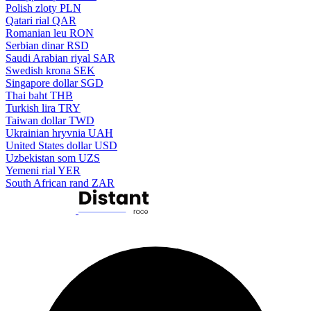
Polish zloty
PLN
Qatari rial
QAR
Romanian leu
RON
Serbian dinar
RSD
Saudi Arabian riyal
SAR
Swedish krona
SEK
Singapore dollar
SGD
Thai baht
THB
Turkish lira
TRY
Taiwan dollar
TWD
Ukrainian hryvnia
UAH
United States dollar
USD
Uzbekistan som
UZS
Yemeni rial
YER
South African rand
ZAR