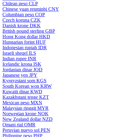
Chilean peso
CLP
Chinese yuan renminbi
CNY
Columbian peso
COP
Czech koruna
CZK
Danish krone
DKK
British pound sterling
GBP
Hong Kong dollar
HKD
Hungarian forint
HUF
Indonesian rupiah
IDR
Israeli sheqel
ILS
Indian rupee
INR
Icelandic krona
ISK
Jordanian dinar
JOD
Japanese yen
JPY
Kyrgyzstani som
KGS
South Korean won
KRW
Kuwaiti dinar
KWD
Kazakhstani tenge
KZT
Mexican peso
MXN
Malaysian ringgit
MYR
Norwegian krone
NOK
New Zealand dollar
NZD
Omani rial
OMR
Peruvian nuevo sol
PEN
Philippine peso
PHP