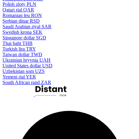
Polish zloty
PLN
Qatari rial
QAR
Romanian leu
RON
Serbian dinar
RSD
Saudi Arabian riyal
SAR
Swedish krona
SEK
Singapore dollar
SGD
Thai baht
THB
Turkish lira
TRY
Taiwan dollar
TWD
Ukrainian hryvnia
UAH
United States dollar
USD
Uzbekistan som
UZS
Yemeni rial
YER
South African rand
ZAR