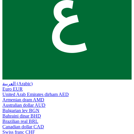
ع
العربية (Arabic)
Euro
EUR
United Arab Emirates dirham
AED
Armenian dram
AMD
Australian dollar
AUD
Bulgarian lev
BGN
Bahraini dinar
BHD
Brazilian real
BRL
Canadian dollar
CAD
Swiss franc
CHF