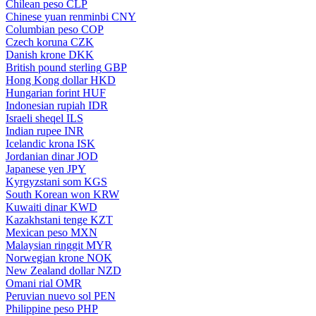
Chilean peso
CLP
Chinese yuan renminbi
CNY
Columbian peso
COP
Czech koruna
CZK
Danish krone
DKK
British pound sterling
GBP
Hong Kong dollar
HKD
Hungarian forint
HUF
Indonesian rupiah
IDR
Israeli sheqel
ILS
Indian rupee
INR
Icelandic krona
ISK
Jordanian dinar
JOD
Japanese yen
JPY
Kyrgyzstani som
KGS
South Korean won
KRW
Kuwaiti dinar
KWD
Kazakhstani tenge
KZT
Mexican peso
MXN
Malaysian ringgit
MYR
Norwegian krone
NOK
New Zealand dollar
NZD
Omani rial
OMR
Peruvian nuevo sol
PEN
Philippine peso
PHP