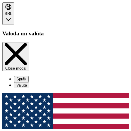
BRL
Valoda un valūta
Close modal
Språk
Valūta