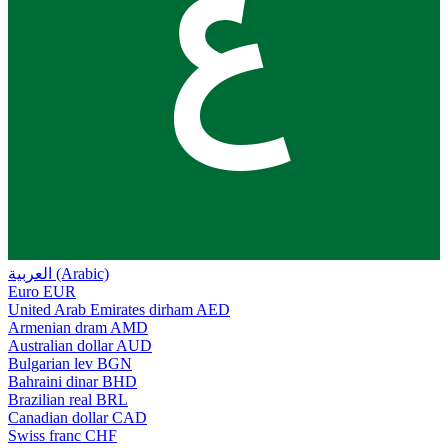
ع
العربية (Arabic)
Euro
EUR
United Arab Emirates dirham
AED
Armenian dram
AMD
Australian dollar
AUD
Bulgarian lev
BGN
Bahraini dinar
BHD
Brazilian real
BRL
Canadian dollar
CAD
Swiss franc
CHF