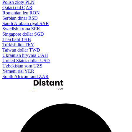
Polish zloty
PLN
Qatari rial
QAR
Romanian leu
RON
Serbian dinar
RSD
Saudi Arabian riyal
SAR
Swedish krona
SEK
Singapore dollar
SGD
Thai baht
THB
Turkish lira
TRY
Taiwan dollar
TWD
Ukrainian hryvnia
UAH
United States dollar
USD
Uzbekistan som
UZS
Yemeni rial
YER
South African rand
ZAR