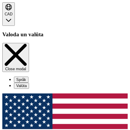
CAD
Valoda un valūta
Close modal
Språk
Valūta