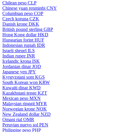
Chilean peso
CLP
Chinese yuan renminbi
CNY
Columbian peso
COP
Czech koruna
CZK
Danish krone
DKK
British pound sterling
GBP
Hong Kong dollar
HKD
Hungarian forint
HUF
Indonesian rupiah
IDR
Israeli sheqel
ILS
Indian rupee
INR
Icelandic krona
ISK
Jordanian dinar
JOD
Japanese yen
JPY
Kyrgyzstani som
KGS
South Korean won
KRW
Kuwaiti dinar
KWD
Kazakhstani tenge
KZT
Mexican peso
MXN
Malaysian ringgit
MYR
Norwegian krone
NOK
New Zealand dollar
NZD
Omani rial
OMR
Peruvian nuevo sol
PEN
Philippine peso
PHP