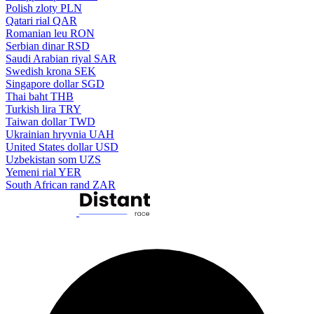
Polish zloty
PLN
Qatari rial
QAR
Romanian leu
RON
Serbian dinar
RSD
Saudi Arabian riyal
SAR
Swedish krona
SEK
Singapore dollar
SGD
Thai baht
THB
Turkish lira
TRY
Taiwan dollar
TWD
Ukrainian hryvnia
UAH
United States dollar
USD
Uzbekistan som
UZS
Yemeni rial
YER
South African rand
ZAR