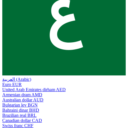
ع
العربية (Arabic)
Euro
EUR
United Arab Emirates dirham
AED
Armenian dram
AMD
Australian dollar
AUD
Bulgarian lev
BGN
Bahraini dinar
BHD
Brazilian real
BRL
Canadian dollar
CAD
Swiss franc
CHF