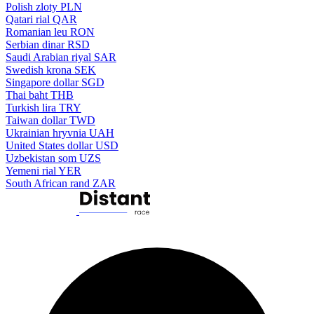
Polish zloty
PLN
Qatari rial
QAR
Romanian leu
RON
Serbian dinar
RSD
Saudi Arabian riyal
SAR
Swedish krona
SEK
Singapore dollar
SGD
Thai baht
THB
Turkish lira
TRY
Taiwan dollar
TWD
Ukrainian hryvnia
UAH
United States dollar
USD
Uzbekistan som
UZS
Yemeni rial
YER
South African rand
ZAR