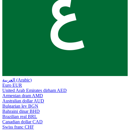
ع
العربية (Arabic)
Euro
EUR
United Arab Emirates dirham
AED
Armenian dram
AMD
Australian dollar
AUD
Bulgarian lev
BGN
Bahraini dinar
BHD
Brazilian real
BRL
Canadian dollar
CAD
Swiss franc
CHF