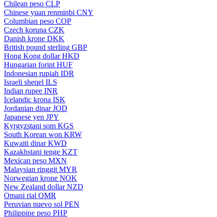
Chilean peso
CLP
Chinese yuan renminbi
CNY
Columbian peso
COP
Czech koruna
CZK
Danish krone
DKK
British pound sterling
GBP
Hong Kong dollar
HKD
Hungarian forint
HUF
Indonesian rupiah
IDR
Israeli sheqel
ILS
Indian rupee
INR
Icelandic krona
ISK
Jordanian dinar
JOD
Japanese yen
JPY
Kyrgyzstani som
KGS
South Korean won
KRW
Kuwaiti dinar
KWD
Kazakhstani tenge
KZT
Mexican peso
MXN
Malaysian ringgit
MYR
Norwegian krone
NOK
New Zealand dollar
NZD
Omani rial
OMR
Peruvian nuevo sol
PEN
Philippine peso
PHP