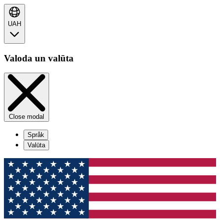
UAH
Valoda un valūta
Close modal
Språk
Valūta