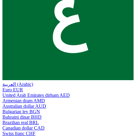
ع
العربية (Arabic)
Euro
EUR
United Arab Emirates dirham
AED
Armenian dram
AMD
Australian dollar
AUD
Bulgarian lev
BGN
Bahraini dinar
BHD
Brazilian real
BRL
Canadian dollar
CAD
Swiss franc
CHF