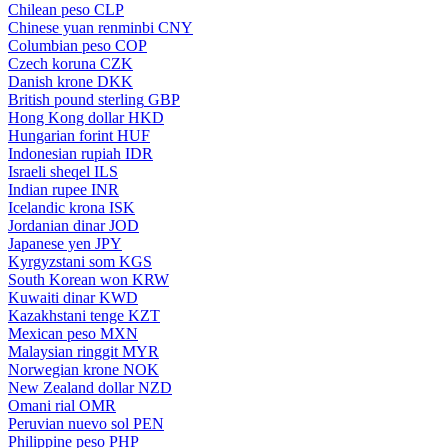
Chilean peso
CLP
Chinese yuan renminbi
CNY
Columbian peso
COP
Czech koruna
CZK
Danish krone
DKK
British pound sterling
GBP
Hong Kong dollar
HKD
Hungarian forint
HUF
Indonesian rupiah
IDR
Israeli sheqel
ILS
Indian rupee
INR
Icelandic krona
ISK
Jordanian dinar
JOD
Japanese yen
JPY
Kyrgyzstani som
KGS
South Korean won
KRW
Kuwaiti dinar
KWD
Kazakhstani tenge
KZT
Mexican peso
MXN
Malaysian ringgit
MYR
Norwegian krone
NOK
New Zealand dollar
NZD
Omani rial
OMR
Peruvian nuevo sol
PEN
Philippine peso
PHP