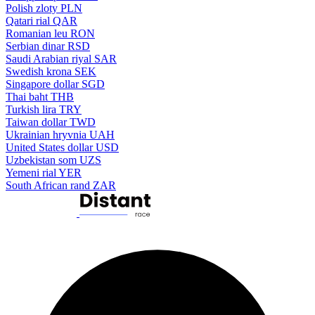
Polish zloty
PLN
Qatari rial
QAR
Romanian leu
RON
Serbian dinar
RSD
Saudi Arabian riyal
SAR
Swedish krona
SEK
Singapore dollar
SGD
Thai baht
THB
Turkish lira
TRY
Taiwan dollar
TWD
Ukrainian hryvnia
UAH
United States dollar
USD
Uzbekistan som
UZS
Yemeni rial
YER
South African rand
ZAR