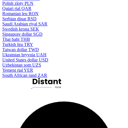
Polish zloty
PLN
Qatari rial
QAR
Romanian leu
RON
Serbian dinar
RSD
Saudi Arabian riyal
SAR
Swedish krona
SEK
Singapore dollar
SGD
Thai baht
THB
Turkish lira
TRY
Taiwan dollar
TWD
Ukrainian hryvnia
UAH
United States dollar
USD
Uzbekistan som
UZS
Yemeni rial
YER
South African rand
ZAR