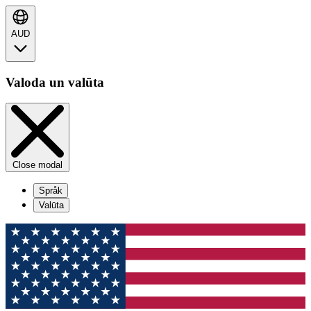
AUD
Valoda un valūta
Close modal
Språk
Valūta