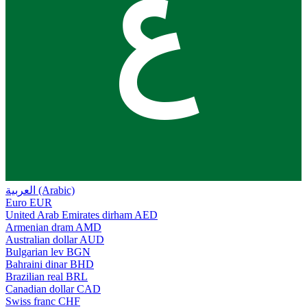
ع
العربية (Arabic)
Euro
EUR
United Arab Emirates dirham
AED
Armenian dram
AMD
Australian dollar
AUD
Bulgarian lev
BGN
Bahraini dinar
BHD
Brazilian real
BRL
Canadian dollar
CAD
Swiss franc
CHF