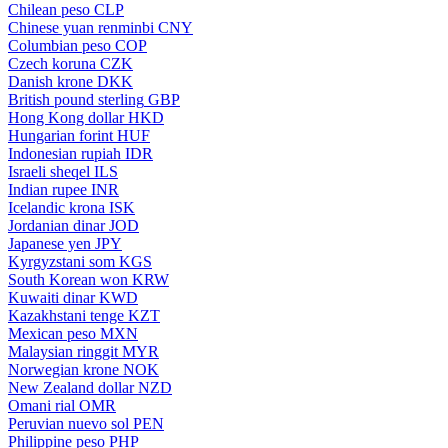
Chilean peso
CLP
Chinese yuan renminbi
CNY
Columbian peso
COP
Czech koruna
CZK
Danish krone
DKK
British pound sterling
GBP
Hong Kong dollar
HKD
Hungarian forint
HUF
Indonesian rupiah
IDR
Israeli sheqel
ILS
Indian rupee
INR
Icelandic krona
ISK
Jordanian dinar
JOD
Japanese yen
JPY
Kyrgyzstani som
KGS
South Korean won
KRW
Kuwaiti dinar
KWD
Kazakhstani tenge
KZT
Mexican peso
MXN
Malaysian ringgit
MYR
Norwegian krone
NOK
New Zealand dollar
NZD
Omani rial
OMR
Peruvian nuevo sol
PEN
Philippine peso
PHP