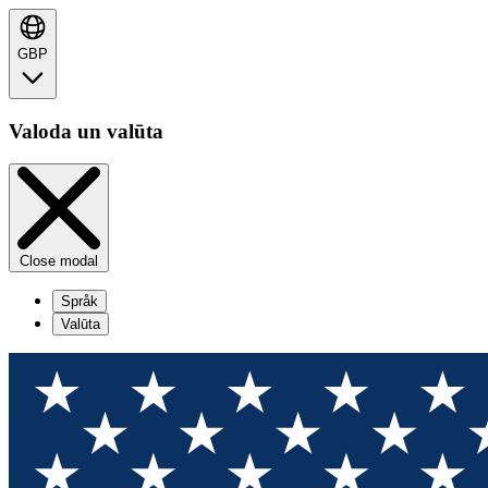
GBP
Valoda un valūta
Close modal
Språk
Valūta