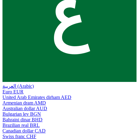
ع
العربية (Arabic)
Euro
EUR
United Arab Emirates dirham
AED
Armenian dram
AMD
Australian dollar
AUD
Bulgarian lev
BGN
Bahraini dinar
BHD
Brazilian real
BRL
Canadian dollar
CAD
Swiss franc
CHF