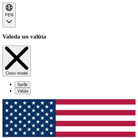
PEN
Valoda un valūta
Close modal
Språk
Valūta