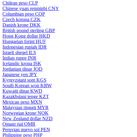
Chilean peso
CLP
Chinese yuan renminbi
CNY
Columbian peso
COP
Czech koruna
CZK
Danish krone
DKK
British pound sterling
GBP
Hong Kong dollar
HKD
Hungarian forint
HUF
Indonesian rupiah
IDR
Israeli sheqel
ILS
Indian rupee
INR
Icelandic krona
ISK
Jordanian dinar
JOD
Japanese yen
JPY
Kyrgyzstani som
KGS
South Korean won
KRW
Kuwaiti dinar
KWD
Kazakhstani tenge
KZT
Mexican peso
MXN
Malaysian ringgit
MYR
Norwegian krone
NOK
New Zealand dollar
NZD
Omani rial
OMR
Peruvian nuevo sol
PEN
Philippine peso
PHP