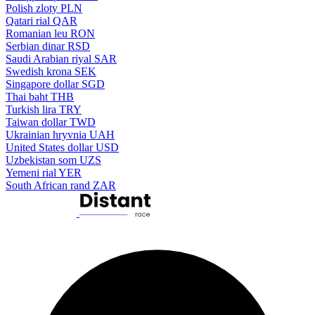
Polish zloty
PLN
Qatari rial
QAR
Romanian leu
RON
Serbian dinar
RSD
Saudi Arabian riyal
SAR
Swedish krona
SEK
Singapore dollar
SGD
Thai baht
THB
Turkish lira
TRY
Taiwan dollar
TWD
Ukrainian hryvnia
UAH
United States dollar
USD
Uzbekistan som
UZS
Yemeni rial
YER
South African rand
ZAR