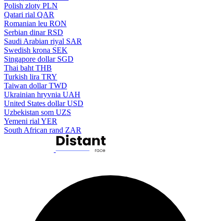
Polish zloty
PLN
Qatari rial
QAR
Romanian leu
RON
Serbian dinar
RSD
Saudi Arabian riyal
SAR
Swedish krona
SEK
Singapore dollar
SGD
Thai baht
THB
Turkish lira
TRY
Taiwan dollar
TWD
Ukrainian hryvnia
UAH
United States dollar
USD
Uzbekistan som
UZS
Yemeni rial
YER
South African rand
ZAR