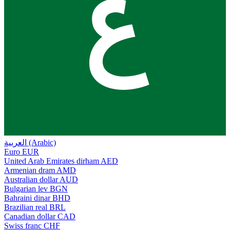
ع
العربية (Arabic)
Euro
EUR
United Arab Emirates dirham
AED
Armenian dram
AMD
Australian dollar
AUD
Bulgarian lev
BGN
Bahraini dinar
BHD
Brazilian real
BRL
Canadian dollar
CAD
Swiss franc
CHF