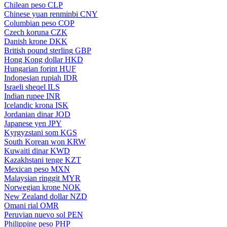
Chilean peso
CLP
Chinese yuan renminbi
CNY
Columbian peso
COP
Czech koruna
CZK
Danish krone
DKK
British pound sterling
GBP
Hong Kong dollar
HKD
Hungarian forint
HUF
Indonesian rupiah
IDR
Israeli sheqel
ILS
Indian rupee
INR
Icelandic krona
ISK
Jordanian dinar
JOD
Japanese yen
JPY
Kyrgyzstani som
KGS
South Korean won
KRW
Kuwaiti dinar
KWD
Kazakhstani tenge
KZT
Mexican peso
MXN
Malaysian ringgit
MYR
Norwegian krone
NOK
New Zealand dollar
NZD
Omani rial
OMR
Peruvian nuevo sol
PEN
Philippine peso
PHP