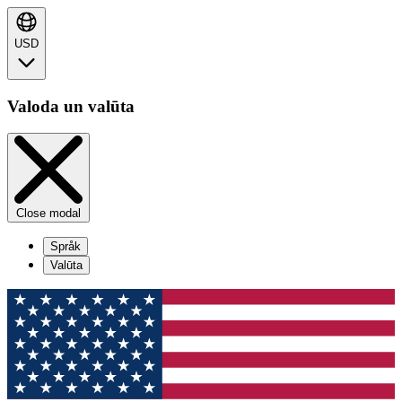
USD
Valoda un valūta
Close modal
Språk
Valūta