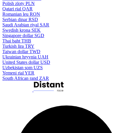
Polish zloty
PLN
Qatari rial
QAR
Romanian leu
RON
Serbian dinar
RSD
Saudi Arabian riyal
SAR
Swedish krona
SEK
Singapore dollar
SGD
Thai baht
THB
Turkish lira
TRY
Taiwan dollar
TWD
Ukrainian hryvnia
UAH
United States dollar
USD
Uzbekistan som
UZS
Yemeni rial
YER
South African rand
ZAR