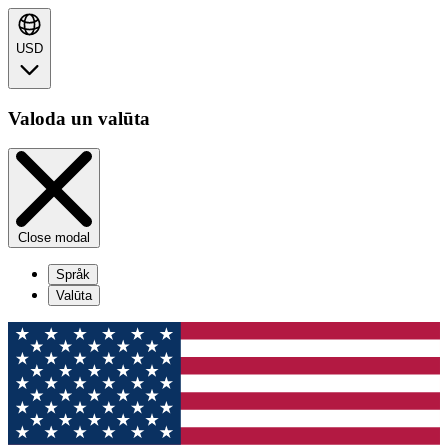
USD
Valoda un valūta
Close modal
Språk
Valūta