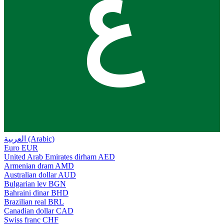
ع
العربية (Arabic)
Euro
EUR
United Arab Emirates dirham
AED
Armenian dram
AMD
Australian dollar
AUD
Bulgarian lev
BGN
Bahraini dinar
BHD
Brazilian real
BRL
Canadian dollar
CAD
Swiss franc
CHF