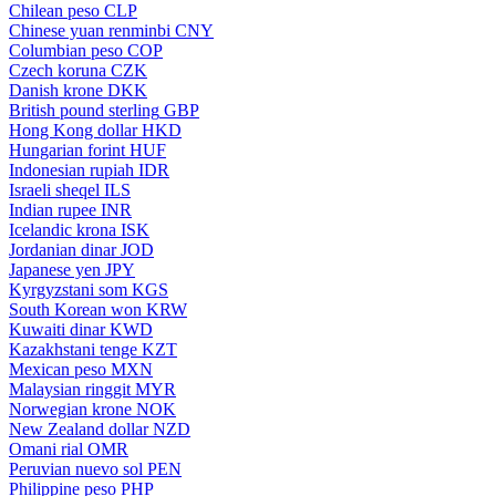
Chilean peso
CLP
Chinese yuan renminbi
CNY
Columbian peso
COP
Czech koruna
CZK
Danish krone
DKK
British pound sterling
GBP
Hong Kong dollar
HKD
Hungarian forint
HUF
Indonesian rupiah
IDR
Israeli sheqel
ILS
Indian rupee
INR
Icelandic krona
ISK
Jordanian dinar
JOD
Japanese yen
JPY
Kyrgyzstani som
KGS
South Korean won
KRW
Kuwaiti dinar
KWD
Kazakhstani tenge
KZT
Mexican peso
MXN
Malaysian ringgit
MYR
Norwegian krone
NOK
New Zealand dollar
NZD
Omani rial
OMR
Peruvian nuevo sol
PEN
Philippine peso
PHP