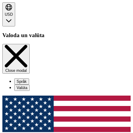
USD
Valoda un valūta
Close modal
Språk
Valūta