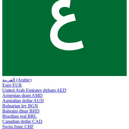
ع
العربية (Arabic)
Euro
EUR
United Arab Emirates dirham
AED
Armenian dram
AMD
Australian dollar
AUD
Bulgarian lev
BGN
Bahraini dinar
BHD
Brazilian real
BRL
Canadian dollar
CAD
Swiss franc
CHF