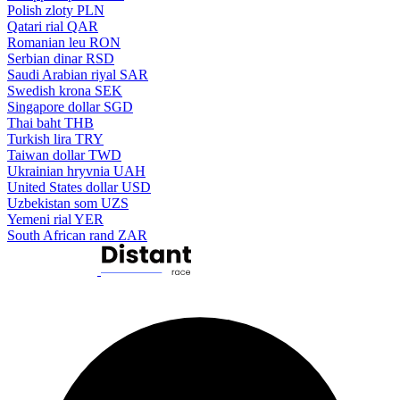
Polish zloty
PLN
Qatari rial
QAR
Romanian leu
RON
Serbian dinar
RSD
Saudi Arabian riyal
SAR
Swedish krona
SEK
Singapore dollar
SGD
Thai baht
THB
Turkish lira
TRY
Taiwan dollar
TWD
Ukrainian hryvnia
UAH
United States dollar
USD
Uzbekistan som
UZS
Yemeni rial
YER
South African rand
ZAR