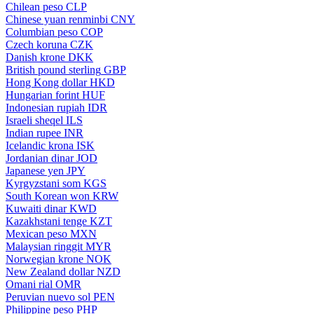
Chilean peso
CLP
Chinese yuan renminbi
CNY
Columbian peso
COP
Czech koruna
CZK
Danish krone
DKK
British pound sterling
GBP
Hong Kong dollar
HKD
Hungarian forint
HUF
Indonesian rupiah
IDR
Israeli sheqel
ILS
Indian rupee
INR
Icelandic krona
ISK
Jordanian dinar
JOD
Japanese yen
JPY
Kyrgyzstani som
KGS
South Korean won
KRW
Kuwaiti dinar
KWD
Kazakhstani tenge
KZT
Mexican peso
MXN
Malaysian ringgit
MYR
Norwegian krone
NOK
New Zealand dollar
NZD
Omani rial
OMR
Peruvian nuevo sol
PEN
Philippine peso
PHP