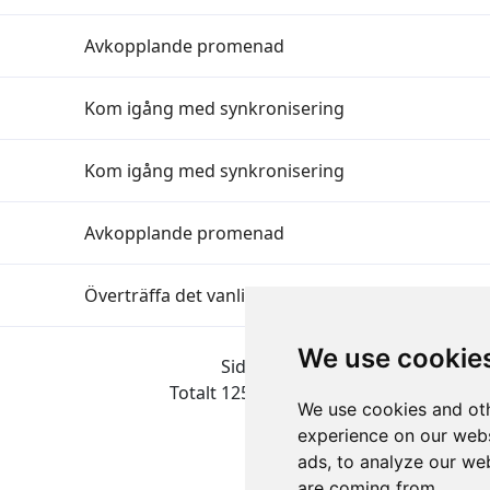
Avkopplande promenad
Kom igång med synkronisering
Kom igång med synkronisering
Avkopplande promenad
Överträffa det vanliga
We use cookie
Sida 2 av 51
Totalt 1251 Prestationer
We use cookies and oth
experience on our webs
ads, to analyze our web
are coming from.