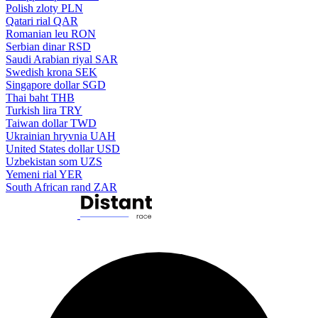
Polish zloty
PLN
Qatari rial
QAR
Romanian leu
RON
Serbian dinar
RSD
Saudi Arabian riyal
SAR
Swedish krona
SEK
Singapore dollar
SGD
Thai baht
THB
Turkish lira
TRY
Taiwan dollar
TWD
Ukrainian hryvnia
UAH
United States dollar
USD
Uzbekistan som
UZS
Yemeni rial
YER
South African rand
ZAR