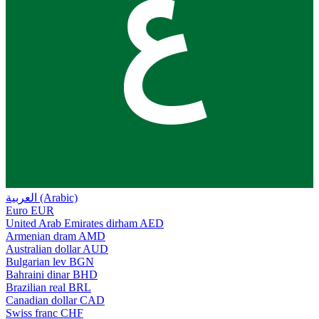
ع
العربية (Arabic)
Euro
EUR
United Arab Emirates dirham
AED
Armenian dram
AMD
Australian dollar
AUD
Bulgarian lev
BGN
Bahraini dinar
BHD
Brazilian real
BRL
Canadian dollar
CAD
Swiss franc
CHF