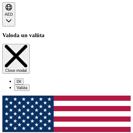
AED
Valoda un valūta
Close modal
Dil
Valūta