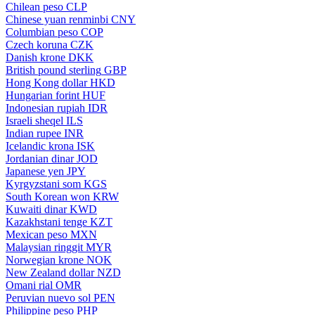
Chilean peso
CLP
Chinese yuan renminbi
CNY
Columbian peso
COP
Czech koruna
CZK
Danish krone
DKK
British pound sterling
GBP
Hong Kong dollar
HKD
Hungarian forint
HUF
Indonesian rupiah
IDR
Israeli sheqel
ILS
Indian rupee
INR
Icelandic krona
ISK
Jordanian dinar
JOD
Japanese yen
JPY
Kyrgyzstani som
KGS
South Korean won
KRW
Kuwaiti dinar
KWD
Kazakhstani tenge
KZT
Mexican peso
MXN
Malaysian ringgit
MYR
Norwegian krone
NOK
New Zealand dollar
NZD
Omani rial
OMR
Peruvian nuevo sol
PEN
Philippine peso
PHP