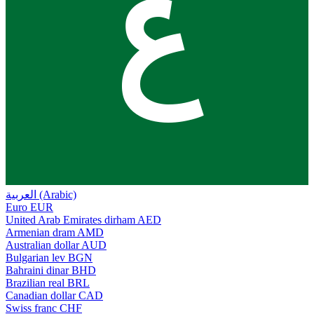
ع
العربية (Arabic)
Euro
EUR
United Arab Emirates dirham
AED
Armenian dram
AMD
Australian dollar
AUD
Bulgarian lev
BGN
Bahraini dinar
BHD
Brazilian real
BRL
Canadian dollar
CAD
Swiss franc
CHF