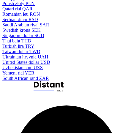
Polish zloty
PLN
Qatari rial
QAR
Romanian leu
RON
Serbian dinar
RSD
Saudi Arabian riyal
SAR
Swedish krona
SEK
Singapore dollar
SGD
Thai baht
THB
Turkish lira
TRY
Taiwan dollar
TWD
Ukrainian hryvnia
UAH
United States dollar
USD
Uzbekistan som
UZS
Yemeni rial
YER
South African rand
ZAR