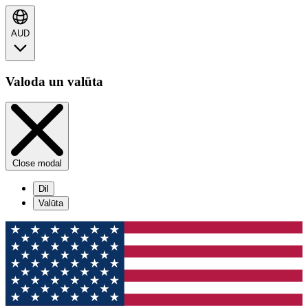
AUD
Valoda un valūta
Close modal
Dil
Valūta