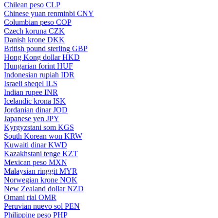
Chilean peso
CLP
Chinese yuan renminbi
CNY
Columbian peso
COP
Czech koruna
CZK
Danish krone
DKK
British pound sterling
GBP
Hong Kong dollar
HKD
Hungarian forint
HUF
Indonesian rupiah
IDR
Israeli sheqel
ILS
Indian rupee
INR
Icelandic krona
ISK
Jordanian dinar
JOD
Japanese yen
JPY
Kyrgyzstani som
KGS
South Korean won
KRW
Kuwaiti dinar
KWD
Kazakhstani tenge
KZT
Mexican peso
MXN
Malaysian ringgit
MYR
Norwegian krone
NOK
New Zealand dollar
NZD
Omani rial
OMR
Peruvian nuevo sol
PEN
Philippine peso
PHP