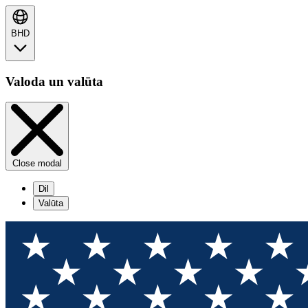
BHD
Valoda un valūta
Close modal
Dil
Valūta