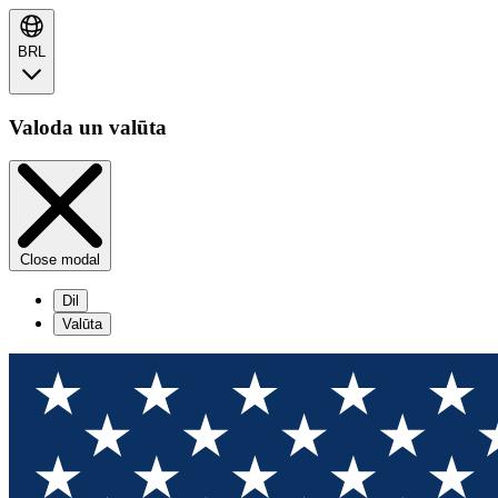
BRL
Valoda un valūta
Close modal
Dil
Valūta