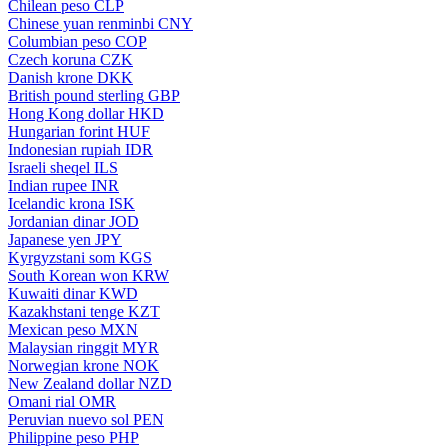
Chilean peso
CLP
Chinese yuan renminbi
CNY
Columbian peso
COP
Czech koruna
CZK
Danish krone
DKK
British pound sterling
GBP
Hong Kong dollar
HKD
Hungarian forint
HUF
Indonesian rupiah
IDR
Israeli sheqel
ILS
Indian rupee
INR
Icelandic krona
ISK
Jordanian dinar
JOD
Japanese yen
JPY
Kyrgyzstani som
KGS
South Korean won
KRW
Kuwaiti dinar
KWD
Kazakhstani tenge
KZT
Mexican peso
MXN
Malaysian ringgit
MYR
Norwegian krone
NOK
New Zealand dollar
NZD
Omani rial
OMR
Peruvian nuevo sol
PEN
Philippine peso
PHP