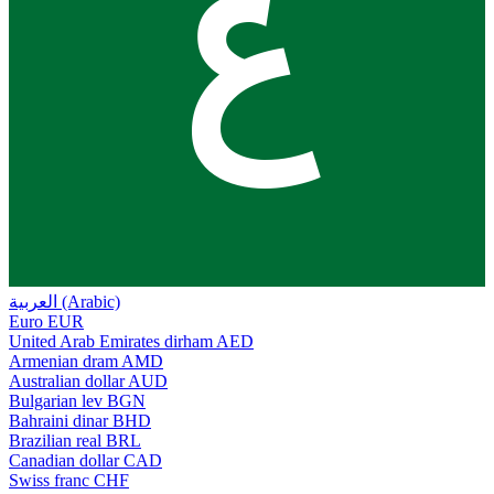
ع
العربية (Arabic)
Euro
EUR
United Arab Emirates dirham
AED
Armenian dram
AMD
Australian dollar
AUD
Bulgarian lev
BGN
Bahraini dinar
BHD
Brazilian real
BRL
Canadian dollar
CAD
Swiss franc
CHF