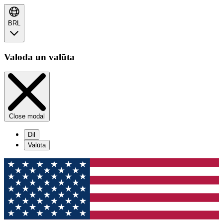
BRL
Valoda un valūta
Close modal
Dil
Valūta