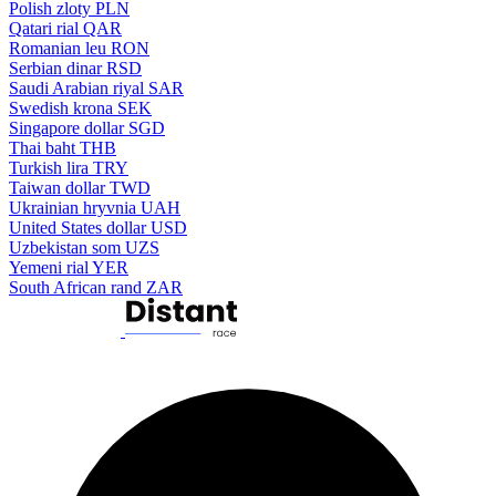
Polish zloty
PLN
Qatari rial
QAR
Romanian leu
RON
Serbian dinar
RSD
Saudi Arabian riyal
SAR
Swedish krona
SEK
Singapore dollar
SGD
Thai baht
THB
Turkish lira
TRY
Taiwan dollar
TWD
Ukrainian hryvnia
UAH
United States dollar
USD
Uzbekistan som
UZS
Yemeni rial
YER
South African rand
ZAR