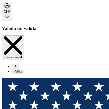
CHF
Valoda un valūta
Close modal
Dil
Valūta