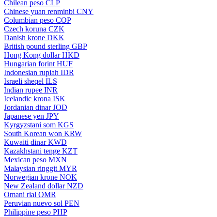
Chilean peso
CLP
Chinese yuan renminbi
CNY
Columbian peso
COP
Czech koruna
CZK
Danish krone
DKK
British pound sterling
GBP
Hong Kong dollar
HKD
Hungarian forint
HUF
Indonesian rupiah
IDR
Israeli sheqel
ILS
Indian rupee
INR
Icelandic krona
ISK
Jordanian dinar
JOD
Japanese yen
JPY
Kyrgyzstani som
KGS
South Korean won
KRW
Kuwaiti dinar
KWD
Kazakhstani tenge
KZT
Mexican peso
MXN
Malaysian ringgit
MYR
Norwegian krone
NOK
New Zealand dollar
NZD
Omani rial
OMR
Peruvian nuevo sol
PEN
Philippine peso
PHP