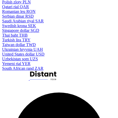
Polish zloty
PLN
Qatari rial
QAR
Romanian leu
RON
Serbian dinar
RSD
Saudi Arabian riyal
SAR
Swedish krona
SEK
Singapore dollar
SGD
Thai baht
THB
Turkish lira
TRY
Taiwan dollar
TWD
Ukrainian hryvnia
UAH
United States dollar
USD
Uzbekistan som
UZS
Yemeni rial
YER
South African rand
ZAR