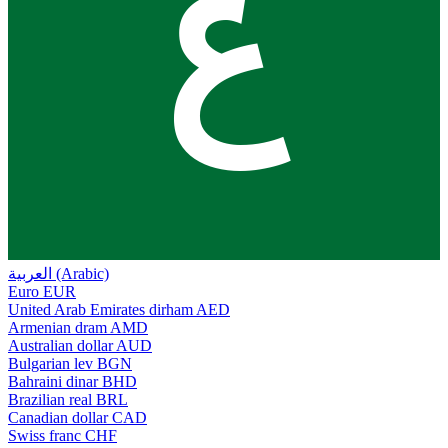
ع
العربية (Arabic)
Euro
EUR
United Arab Emirates dirham
AED
Armenian dram
AMD
Australian dollar
AUD
Bulgarian lev
BGN
Bahraini dinar
BHD
Brazilian real
BRL
Canadian dollar
CAD
Swiss franc
CHF