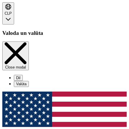
CLP
Valoda un valūta
Close modal
Dil
Valūta