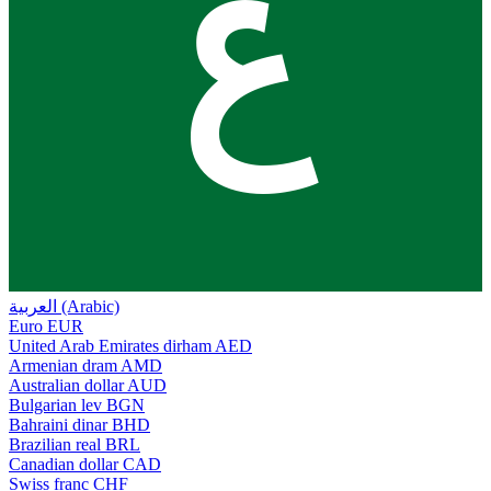
ع
العربية (Arabic)
Euro
EUR
United Arab Emirates dirham
AED
Armenian dram
AMD
Australian dollar
AUD
Bulgarian lev
BGN
Bahraini dinar
BHD
Brazilian real
BRL
Canadian dollar
CAD
Swiss franc
CHF