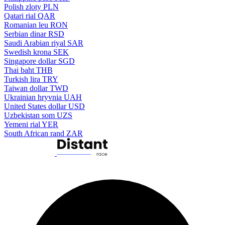
Polish zloty
PLN
Qatari rial
QAR
Romanian leu
RON
Serbian dinar
RSD
Saudi Arabian riyal
SAR
Swedish krona
SEK
Singapore dollar
SGD
Thai baht
THB
Turkish lira
TRY
Taiwan dollar
TWD
Ukrainian hryvnia
UAH
United States dollar
USD
Uzbekistan som
UZS
Yemeni rial
YER
South African rand
ZAR