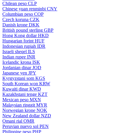
Chilean peso
CLP
Chinese yuan renminbi
CNY
Columbian peso
COP
Czech koruna
CZK
Danish krone
DKK
British pound sterling
GBP
Hong Kong dollar
HKD
Hungarian forint
HUF
Indonesian rupiah
IDR
Israeli sheqel
ILS
Indian rupee
INR
Icelandic krona
ISK
Jordanian dinar
JOD
Japanese yen
JPY
Kyrgyzstani som
KGS
South Korean won
KRW
Kuwaiti dinar
KWD
Kazakhstani tenge
KZT
Mexican peso
MXN
Malaysian ringgit
MYR
Norwegian krone
NOK
New Zealand dollar
NZD
Omani rial
OMR
Peruvian nuevo sol
PEN
Philippine peso
PHP