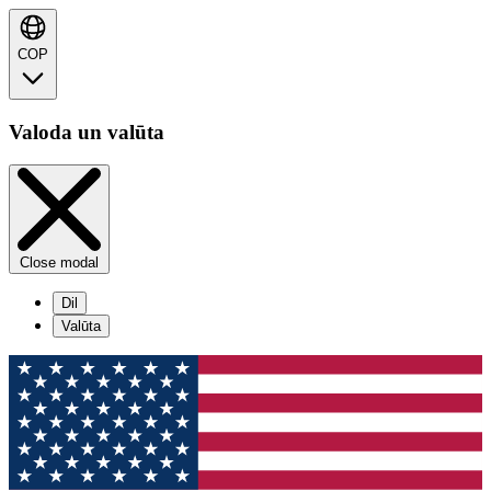
COP
Valoda un valūta
Close modal
Dil
Valūta