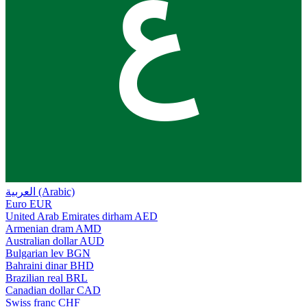
ع
العربية (Arabic)
Euro
EUR
United Arab Emirates dirham
AED
Armenian dram
AMD
Australian dollar
AUD
Bulgarian lev
BGN
Bahraini dinar
BHD
Brazilian real
BRL
Canadian dollar
CAD
Swiss franc
CHF