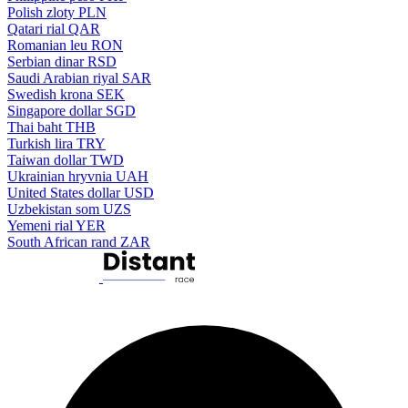
Polish zloty
PLN
Qatari rial
QAR
Romanian leu
RON
Serbian dinar
RSD
Saudi Arabian riyal
SAR
Swedish krona
SEK
Singapore dollar
SGD
Thai baht
THB
Turkish lira
TRY
Taiwan dollar
TWD
Ukrainian hryvnia
UAH
United States dollar
USD
Uzbekistan som
UZS
Yemeni rial
YER
South African rand
ZAR