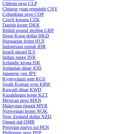
Chilean peso
CLP
Chinese yuan renminbi
CNY
Columbian peso
COP
Czech koruna
CZK
Danish krone
DKK
British pound sterling
GBP
Hong Kong dollar
HKD
Hungarian forint
HUF
Indonesian rupiah
IDR
Israeli sheqel
ILS
Indian rupee
INR
Icelandic krona
ISK
Jordanian dinar
JOD
Japanese yen
JPY
Kyrgyzstani som
KGS
South Korean won
KRW
Kuwaiti dinar
KWD
Kazakhstani tenge
KZT
Mexican peso
MXN
Malaysian ringgit
MYR
Norwegian krone
NOK
New Zealand dollar
NZD
Omani rial
OMR
Peruvian nuevo sol
PEN
Philippine peso
PHP