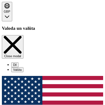
GBP
Valoda un valūta
Close modal
Dil
Valūta