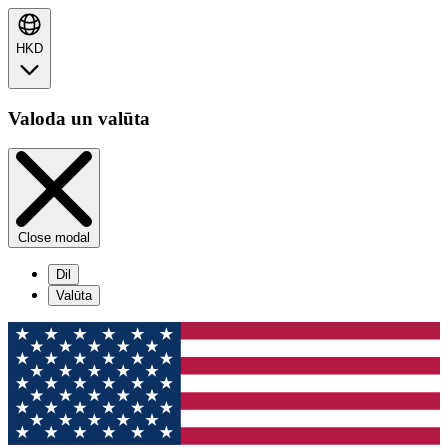
HKD
Valoda un valūta
Close modal
Dil
Valūta