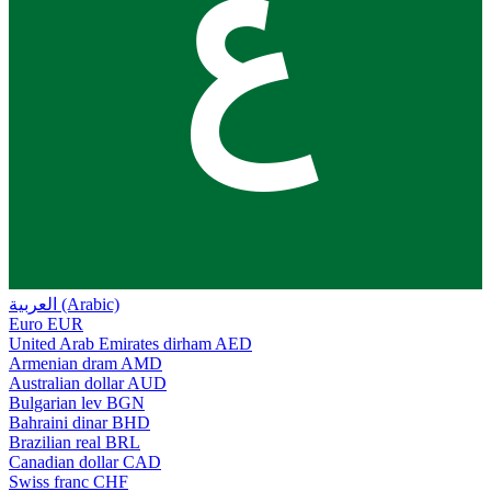
ع
العربية (Arabic)
Euro
EUR
United Arab Emirates dirham
AED
Armenian dram
AMD
Australian dollar
AUD
Bulgarian lev
BGN
Bahraini dinar
BHD
Brazilian real
BRL
Canadian dollar
CAD
Swiss franc
CHF