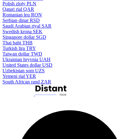
Polish zloty
PLN
Qatari rial
QAR
Romanian leu
RON
Serbian dinar
RSD
Saudi Arabian riyal
SAR
Swedish krona
SEK
Singapore dollar
SGD
Thai baht
THB
Turkish lira
TRY
Taiwan dollar
TWD
Ukrainian hryvnia
UAH
United States dollar
USD
Uzbekistan som
UZS
Yemeni rial
YER
South African rand
ZAR