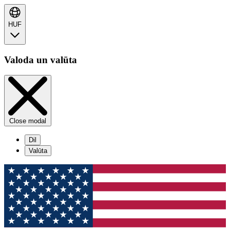
HUF
Valoda un valūta
Close modal
Dil
Valūta