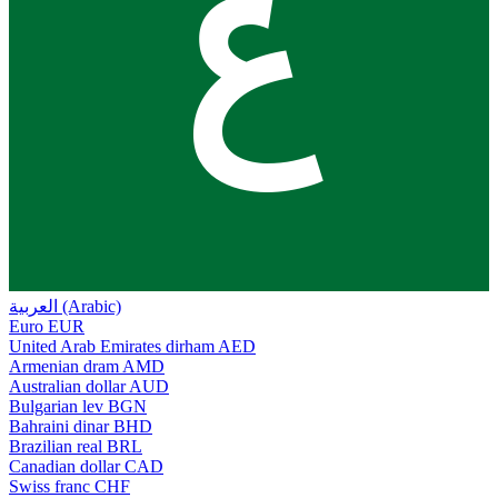
ع
العربية (Arabic)
Euro
EUR
United Arab Emirates dirham
AED
Armenian dram
AMD
Australian dollar
AUD
Bulgarian lev
BGN
Bahraini dinar
BHD
Brazilian real
BRL
Canadian dollar
CAD
Swiss franc
CHF