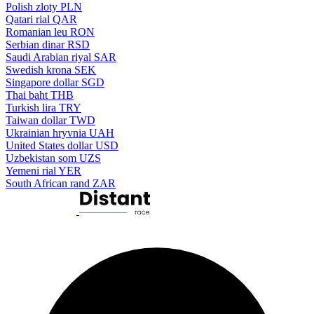
Polish zloty
PLN
Qatari rial
QAR
Romanian leu
RON
Serbian dinar
RSD
Saudi Arabian riyal
SAR
Swedish krona
SEK
Singapore dollar
SGD
Thai baht
THB
Turkish lira
TRY
Taiwan dollar
TWD
Ukrainian hryvnia
UAH
United States dollar
USD
Uzbekistan som
UZS
Yemeni rial
YER
South African rand
ZAR