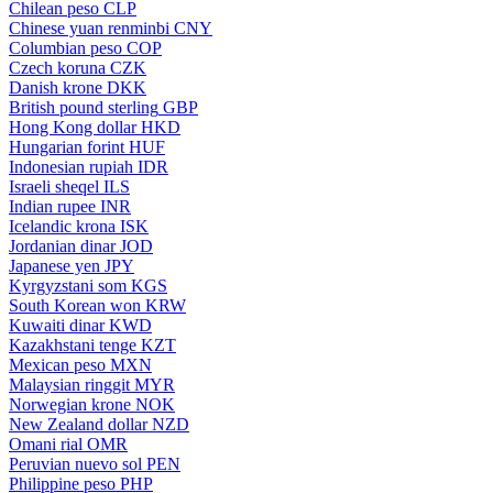
Chilean peso
CLP
Chinese yuan renminbi
CNY
Columbian peso
COP
Czech koruna
CZK
Danish krone
DKK
British pound sterling
GBP
Hong Kong dollar
HKD
Hungarian forint
HUF
Indonesian rupiah
IDR
Israeli sheqel
ILS
Indian rupee
INR
Icelandic krona
ISK
Jordanian dinar
JOD
Japanese yen
JPY
Kyrgyzstani som
KGS
South Korean won
KRW
Kuwaiti dinar
KWD
Kazakhstani tenge
KZT
Mexican peso
MXN
Malaysian ringgit
MYR
Norwegian krone
NOK
New Zealand dollar
NZD
Omani rial
OMR
Peruvian nuevo sol
PEN
Philippine peso
PHP