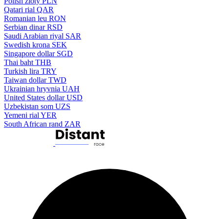
Polish zloty
PLN
Qatari rial
QAR
Romanian leu
RON
Serbian dinar
RSD
Saudi Arabian riyal
SAR
Swedish krona
SEK
Singapore dollar
SGD
Thai baht
THB
Turkish lira
TRY
Taiwan dollar
TWD
Ukrainian hryvnia
UAH
United States dollar
USD
Uzbekistan som
UZS
Yemeni rial
YER
South African rand
ZAR