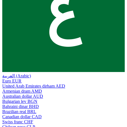
ع
العربية (Arabic)
Euro
EUR
United Arab Emirates dirham
AED
Armenian dram
AMD
Australian dollar
AUD
Bulgarian lev
BGN
Bahraini dinar
BHD
Brazilian real
BRL
Canadian dollar
CAD
Swiss franc
CHF
Chilean peso
CLP