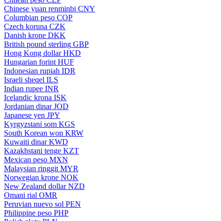
Chinese yuan renminbi
CNY
Columbian peso
COP
Czech koruna
CZK
Danish krone
DKK
British pound sterling
GBP
Hong Kong dollar
HKD
Hungarian forint
HUF
Indonesian rupiah
IDR
Israeli sheqel
ILS
Indian rupee
INR
Icelandic krona
ISK
Jordanian dinar
JOD
Japanese yen
JPY
Kyrgyzstani som
KGS
South Korean won
KRW
Kuwaiti dinar
KWD
Kazakhstani tenge
KZT
Mexican peso
MXN
Malaysian ringgit
MYR
Norwegian krone
NOK
New Zealand dollar
NZD
Omani rial
OMR
Peruvian nuevo sol
PEN
Philippine peso
PHP