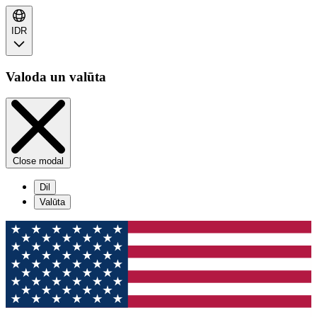
IDR
Valoda un valūta
Close modal
Dil
Valūta