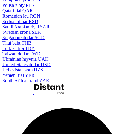
Polish zloty
PLN
Qatari rial
QAR
Romanian leu
RON
Serbian dinar
RSD
Saudi Arabian riyal
SAR
Swedish krona
SEK
Singapore dollar
SGD
Thai baht
THB
Turkish lira
TRY
Taiwan dollar
TWD
Ukrainian hryvnia
UAH
United States dollar
USD
Uzbekistan som
UZS
Yemeni rial
YER
South African rand
ZAR