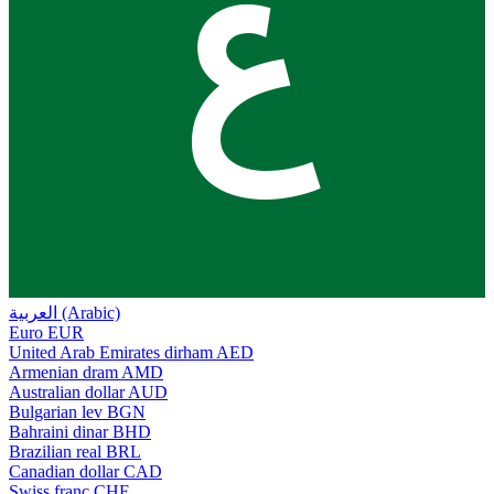
ع
العربية (Arabic)
Euro
EUR
United Arab Emirates dirham
AED
Armenian dram
AMD
Australian dollar
AUD
Bulgarian lev
BGN
Bahraini dinar
BHD
Brazilian real
BRL
Canadian dollar
CAD
Swiss franc
CHF