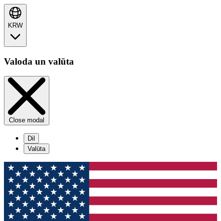
KRW
Valoda un valūta
Close modal
Dil
Valūta