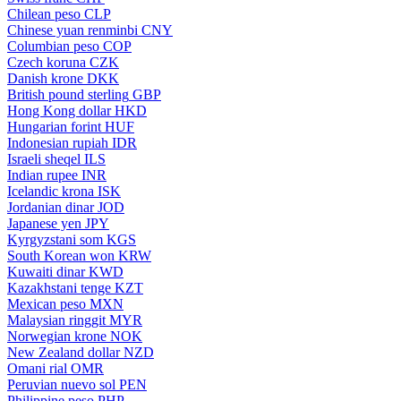
Chilean peso
CLP
Chinese yuan renminbi
CNY
Columbian peso
COP
Czech koruna
CZK
Danish krone
DKK
British pound sterling
GBP
Hong Kong dollar
HKD
Hungarian forint
HUF
Indonesian rupiah
IDR
Israeli sheqel
ILS
Indian rupee
INR
Icelandic krona
ISK
Jordanian dinar
JOD
Japanese yen
JPY
Kyrgyzstani som
KGS
South Korean won
KRW
Kuwaiti dinar
KWD
Kazakhstani tenge
KZT
Mexican peso
MXN
Malaysian ringgit
MYR
Norwegian krone
NOK
New Zealand dollar
NZD
Omani rial
OMR
Peruvian nuevo sol
PEN
Philippine peso
PHP