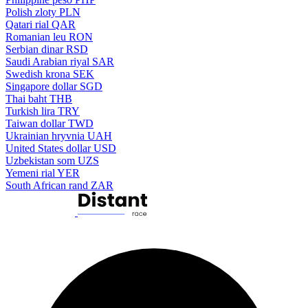
Polish zloty
PLN
Qatari rial
QAR
Romanian leu
RON
Serbian dinar
RSD
Saudi Arabian riyal
SAR
Swedish krona
SEK
Singapore dollar
SGD
Thai baht
THB
Turkish lira
TRY
Taiwan dollar
TWD
Ukrainian hryvnia
UAH
United States dollar
USD
Uzbekistan som
UZS
Yemeni rial
YER
South African rand
ZAR