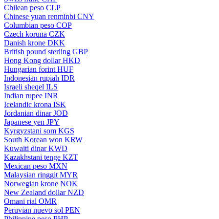
Chilean peso
CLP
Chinese yuan renminbi
CNY
Columbian peso
COP
Czech koruna
CZK
Danish krone
DKK
British pound sterling
GBP
Hong Kong dollar
HKD
Hungarian forint
HUF
Indonesian rupiah
IDR
Israeli sheqel
ILS
Indian rupee
INR
Icelandic krona
ISK
Jordanian dinar
JOD
Japanese yen
JPY
Kyrgyzstani som
KGS
South Korean won
KRW
Kuwaiti dinar
KWD
Kazakhstani tenge
KZT
Mexican peso
MXN
Malaysian ringgit
MYR
Norwegian krone
NOK
New Zealand dollar
NZD
Omani rial
OMR
Peruvian nuevo sol
PEN
Philippine peso
PHP