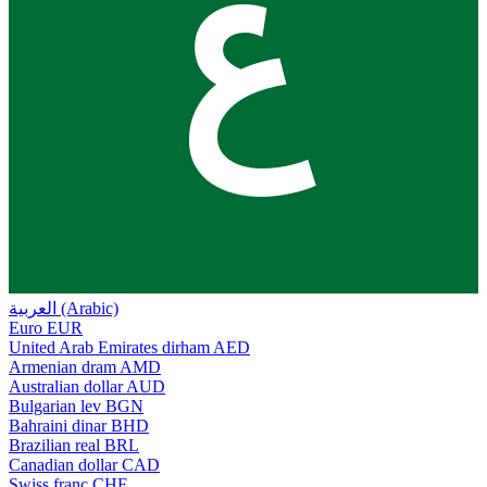
ع
العربية (Arabic)
Euro
EUR
United Arab Emirates dirham
AED
Armenian dram
AMD
Australian dollar
AUD
Bulgarian lev
BGN
Bahraini dinar
BHD
Brazilian real
BRL
Canadian dollar
CAD
Swiss franc
CHF