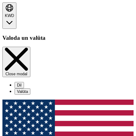
KWD
Valoda un valūta
Close modal
Dil
Valūta