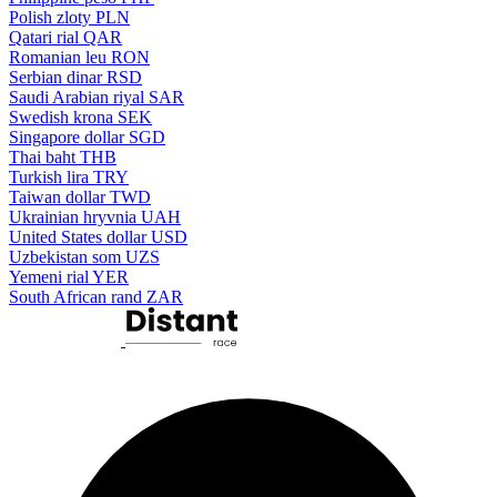
Polish zloty
PLN
Qatari rial
QAR
Romanian leu
RON
Serbian dinar
RSD
Saudi Arabian riyal
SAR
Swedish krona
SEK
Singapore dollar
SGD
Thai baht
THB
Turkish lira
TRY
Taiwan dollar
TWD
Ukrainian hryvnia
UAH
United States dollar
USD
Uzbekistan som
UZS
Yemeni rial
YER
South African rand
ZAR