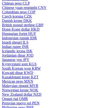
Chilean peso
CLP
Chinese yuan renminbi
CNY
Columbian peso
COP
Czech koruna
CZK
Danish krone
DKK
British pound sterling
GBP
Hong Kong dollar
HKD
Hungarian forint
HUF
Indonesian rupiah
IDR
Israeli sheqel
ILS
Indian rupee
INR
Icelandic krona
ISK
Jordanian dinar
JOD
Japanese yen
JPY
Kyrgyzstani som
KGS
South Korean won
KRW
Kuwaiti dinar
KWD
Kazakhstani tenge
KZT
Mexican peso
MXN
Malaysian ringgit
MYR
Norwegian krone
NOK
New Zealand dollar
NZD
Omani rial
OMR
Peruvian nuevo sol
PEN
Philippine peso
PHP