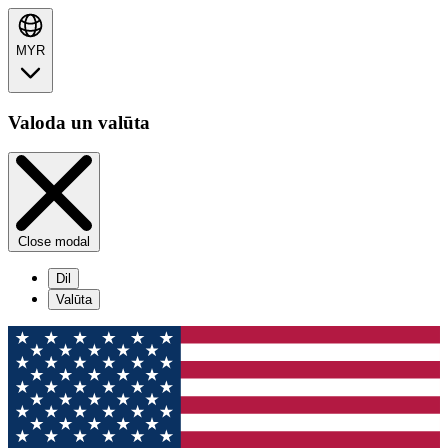
MYR
Valoda un valūta
Close modal
Dil
Valūta