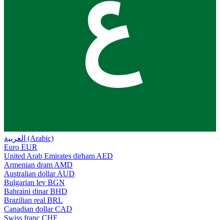
ع
العربية (Arabic)
Euro
EUR
United Arab Emirates dirham
AED
Armenian dram
AMD
Australian dollar
AUD
Bulgarian lev
BGN
Bahraini dinar
BHD
Brazilian real
BRL
Canadian dollar
CAD
Swiss franc
CHF