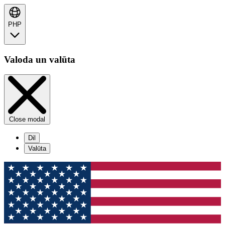
PHP
Valoda un valūta
Close modal
Dil
Valūta