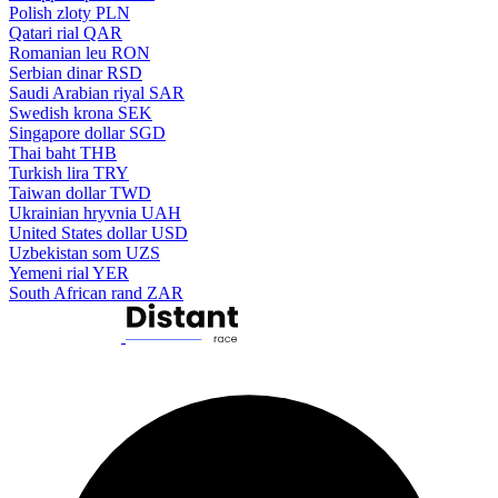
Polish zloty
PLN
Qatari rial
QAR
Romanian leu
RON
Serbian dinar
RSD
Saudi Arabian riyal
SAR
Swedish krona
SEK
Singapore dollar
SGD
Thai baht
THB
Turkish lira
TRY
Taiwan dollar
TWD
Ukrainian hryvnia
UAH
United States dollar
USD
Uzbekistan som
UZS
Yemeni rial
YER
South African rand
ZAR