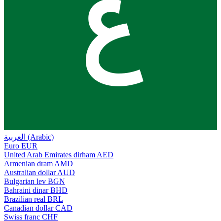
ع
العربية (Arabic)
Euro
EUR
United Arab Emirates dirham
AED
Armenian dram
AMD
Australian dollar
AUD
Bulgarian lev
BGN
Bahraini dinar
BHD
Brazilian real
BRL
Canadian dollar
CAD
Swiss franc
CHF