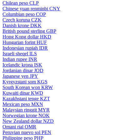
Chilean peso
CLP
Chinese yuan renminbi
CNY
Columbian peso
COP
Czech koruna
CZK
Danish krone
DKK
British pound sterling
GBP
Hong Kong dollar
HKD
Hungarian forint
HUF
Indonesian rupiah
IDR
Israeli sheqel
ILS
Indian rupee
INR
Icelandic krona
ISK
Jordanian dinar
JOD
Japanese yen
JPY
Kyrgyzstani som
KGS
South Korean won
KRW
Kuwaiti dinar
KWD
Kazakhstani tenge
KZT
Mexican peso
MXN
Malaysian ringgit
MYR
Norwegian krone
NOK
New Zealand dollar
NZD
Omani rial
OMR
Peruvian nuevo sol
PEN
Philippine peso
PHP