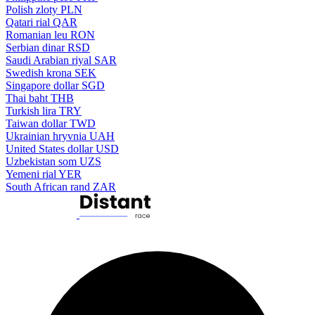
Polish zloty
PLN
Qatari rial
QAR
Romanian leu
RON
Serbian dinar
RSD
Saudi Arabian riyal
SAR
Swedish krona
SEK
Singapore dollar
SGD
Thai baht
THB
Turkish lira
TRY
Taiwan dollar
TWD
Ukrainian hryvnia
UAH
United States dollar
USD
Uzbekistan som
UZS
Yemeni rial
YER
South African rand
ZAR