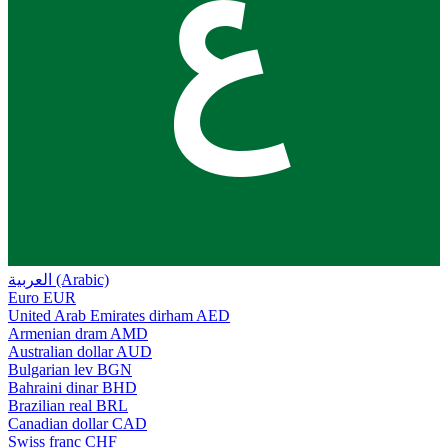
ع
العربية (Arabic)
Euro
EUR
United Arab Emirates dirham
AED
Armenian dram
AMD
Australian dollar
AUD
Bulgarian lev
BGN
Bahraini dinar
BHD
Brazilian real
BRL
Canadian dollar
CAD
Swiss franc
CHF