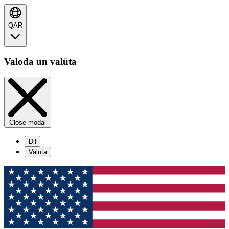
QAR
Valoda un valūta
Close modal
Dil
Valūta