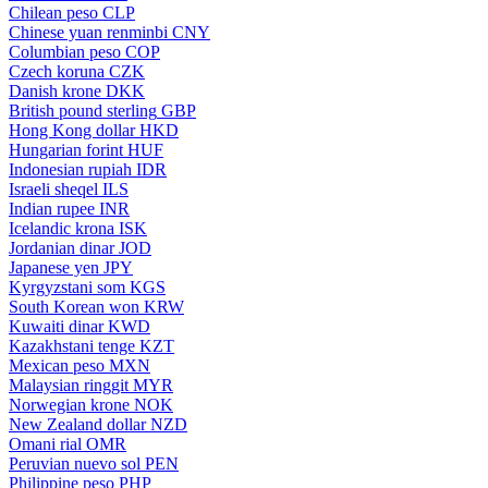
Chilean peso
CLP
Chinese yuan renminbi
CNY
Columbian peso
COP
Czech koruna
CZK
Danish krone
DKK
British pound sterling
GBP
Hong Kong dollar
HKD
Hungarian forint
HUF
Indonesian rupiah
IDR
Israeli sheqel
ILS
Indian rupee
INR
Icelandic krona
ISK
Jordanian dinar
JOD
Japanese yen
JPY
Kyrgyzstani som
KGS
South Korean won
KRW
Kuwaiti dinar
KWD
Kazakhstani tenge
KZT
Mexican peso
MXN
Malaysian ringgit
MYR
Norwegian krone
NOK
New Zealand dollar
NZD
Omani rial
OMR
Peruvian nuevo sol
PEN
Philippine peso
PHP