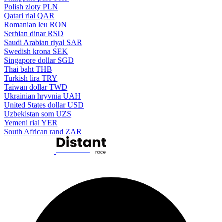
Polish zloty
PLN
Qatari rial
QAR
Romanian leu
RON
Serbian dinar
RSD
Saudi Arabian riyal
SAR
Swedish krona
SEK
Singapore dollar
SGD
Thai baht
THB
Turkish lira
TRY
Taiwan dollar
TWD
Ukrainian hryvnia
UAH
United States dollar
USD
Uzbekistan som
UZS
Yemeni rial
YER
South African rand
ZAR