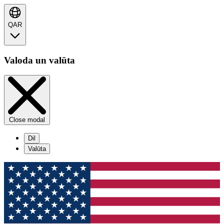
QAR
Valoda un valūta
Close modal
Dil
Valūta