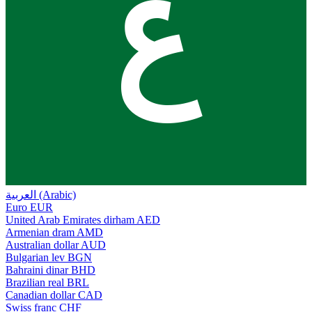
ع
العربية (Arabic)
Euro
EUR
United Arab Emirates dirham
AED
Armenian dram
AMD
Australian dollar
AUD
Bulgarian lev
BGN
Bahraini dinar
BHD
Brazilian real
BRL
Canadian dollar
CAD
Swiss franc
CHF