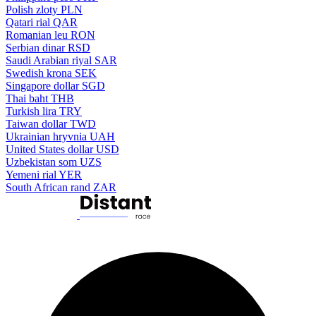
Polish zloty
PLN
Qatari rial
QAR
Romanian leu
RON
Serbian dinar
RSD
Saudi Arabian riyal
SAR
Swedish krona
SEK
Singapore dollar
SGD
Thai baht
THB
Turkish lira
TRY
Taiwan dollar
TWD
Ukrainian hryvnia
UAH
United States dollar
USD
Uzbekistan som
UZS
Yemeni rial
YER
South African rand
ZAR