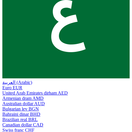
ع
العربية (Arabic)
Euro
EUR
United Arab Emirates dirham
AED
Armenian dram
AMD
Australian dollar
AUD
Bulgarian lev
BGN
Bahraini dinar
BHD
Brazilian real
BRL
Canadian dollar
CAD
Swiss franc
CHF