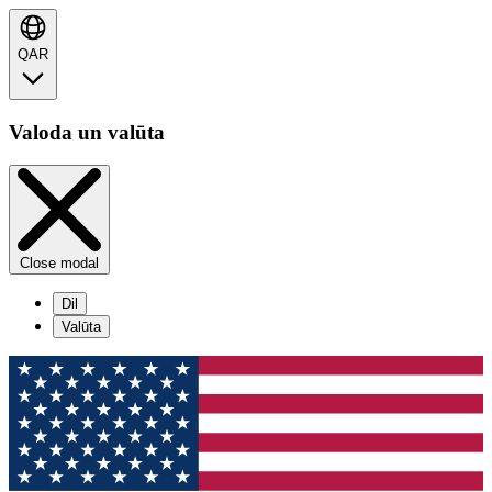
QAR
Valoda un valūta
Close modal
Dil
Valūta