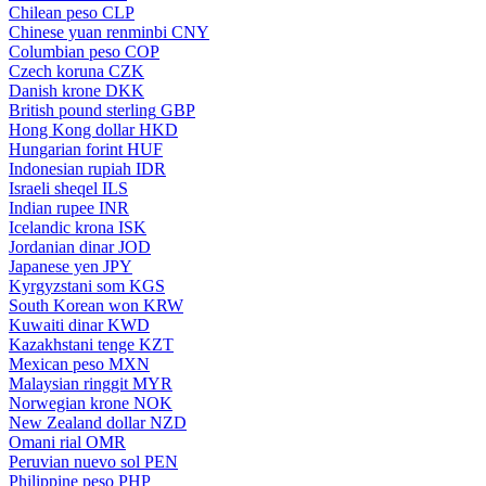
Chilean peso
CLP
Chinese yuan renminbi
CNY
Columbian peso
COP
Czech koruna
CZK
Danish krone
DKK
British pound sterling
GBP
Hong Kong dollar
HKD
Hungarian forint
HUF
Indonesian rupiah
IDR
Israeli sheqel
ILS
Indian rupee
INR
Icelandic krona
ISK
Jordanian dinar
JOD
Japanese yen
JPY
Kyrgyzstani som
KGS
South Korean won
KRW
Kuwaiti dinar
KWD
Kazakhstani tenge
KZT
Mexican peso
MXN
Malaysian ringgit
MYR
Norwegian krone
NOK
New Zealand dollar
NZD
Omani rial
OMR
Peruvian nuevo sol
PEN
Philippine peso
PHP