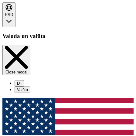
RSD
Valoda un valūta
Close modal
Dil
Valūta