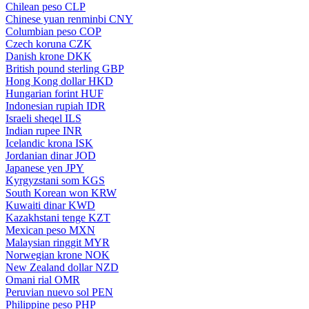
Chilean peso
CLP
Chinese yuan renminbi
CNY
Columbian peso
COP
Czech koruna
CZK
Danish krone
DKK
British pound sterling
GBP
Hong Kong dollar
HKD
Hungarian forint
HUF
Indonesian rupiah
IDR
Israeli sheqel
ILS
Indian rupee
INR
Icelandic krona
ISK
Jordanian dinar
JOD
Japanese yen
JPY
Kyrgyzstani som
KGS
South Korean won
KRW
Kuwaiti dinar
KWD
Kazakhstani tenge
KZT
Mexican peso
MXN
Malaysian ringgit
MYR
Norwegian krone
NOK
New Zealand dollar
NZD
Omani rial
OMR
Peruvian nuevo sol
PEN
Philippine peso
PHP