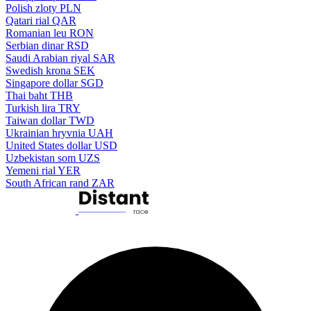
Polish zloty
PLN
Qatari rial
QAR
Romanian leu
RON
Serbian dinar
RSD
Saudi Arabian riyal
SAR
Swedish krona
SEK
Singapore dollar
SGD
Thai baht
THB
Turkish lira
TRY
Taiwan dollar
TWD
Ukrainian hryvnia
UAH
United States dollar
USD
Uzbekistan som
UZS
Yemeni rial
YER
South African rand
ZAR