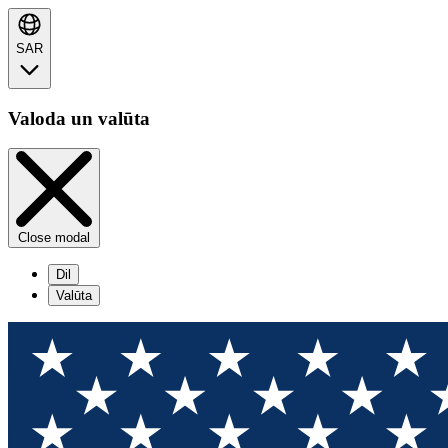
SAR
Valoda un valūta
Close modal
Dil
Valūta