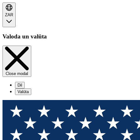
ZAR
Valoda un valūta
Close modal
Dil
Valūta