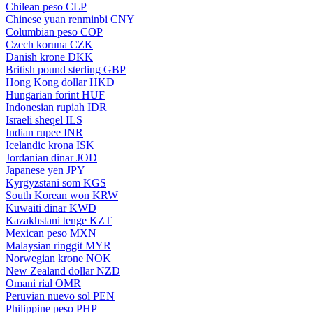
Chilean peso
CLP
Chinese yuan renminbi
CNY
Columbian peso
COP
Czech koruna
CZK
Danish krone
DKK
British pound sterling
GBP
Hong Kong dollar
HKD
Hungarian forint
HUF
Indonesian rupiah
IDR
Israeli sheqel
ILS
Indian rupee
INR
Icelandic krona
ISK
Jordanian dinar
JOD
Japanese yen
JPY
Kyrgyzstani som
KGS
South Korean won
KRW
Kuwaiti dinar
KWD
Kazakhstani tenge
KZT
Mexican peso
MXN
Malaysian ringgit
MYR
Norwegian krone
NOK
New Zealand dollar
NZD
Omani rial
OMR
Peruvian nuevo sol
PEN
Philippine peso
PHP