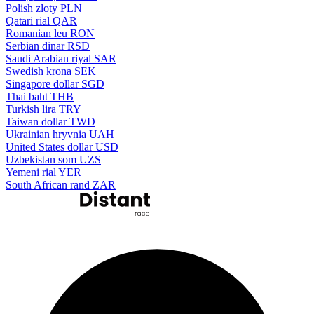
Polish zloty
PLN
Qatari rial
QAR
Romanian leu
RON
Serbian dinar
RSD
Saudi Arabian riyal
SAR
Swedish krona
SEK
Singapore dollar
SGD
Thai baht
THB
Turkish lira
TRY
Taiwan dollar
TWD
Ukrainian hryvnia
UAH
United States dollar
USD
Uzbekistan som
UZS
Yemeni rial
YER
South African rand
ZAR