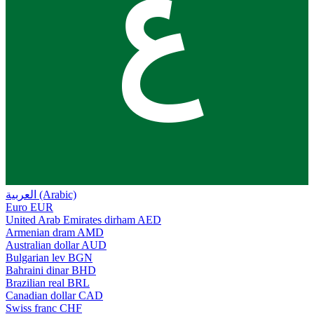
ع
العربية (Arabic)
Euro
EUR
United Arab Emirates dirham
AED
Armenian dram
AMD
Australian dollar
AUD
Bulgarian lev
BGN
Bahraini dinar
BHD
Brazilian real
BRL
Canadian dollar
CAD
Swiss franc
CHF